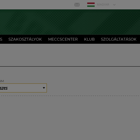
MAGYAR
S
SZAKOSZTÁLYOK
MECCSCENTER
KLUB
SZOLGÁLTATÁSOK
UM
szes