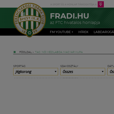
FRADI.HU
az FTC hivatalos honlapja
FM YOUTUBE +
HÍREK
LABDARÚGÁ
FŐOLDAL
»
TAG: NŐI KÉZILABDA MAGYAR KUPA
SPORTÁG
SZAKOSZTÁLY
DÁT
Jégkorong
Összes
Ös