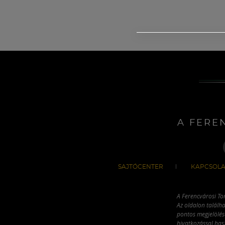
A FERE
SAJTÓCENTER
KAPCSOLA
A Ferencvárosi To
Az oldalon találha
pontos megjelölésé
hivatkozással has