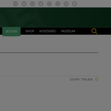
SHOP
KÖZÖSSÉG
MÚZEUM
JEGYEK
SZŰRŐK TÖRLÉSE