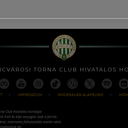
NCVÁROSI TORNA CLUB HIVATALOS H
T
IMPRESSZUM
MODERÁLÁSI ALAPELVEK
HON
rna Club hivatalos honlapja
tó írott és képi anyagok csak a forrás
vel, internetes felhasználás esetén aktív
ználhatóak fel.