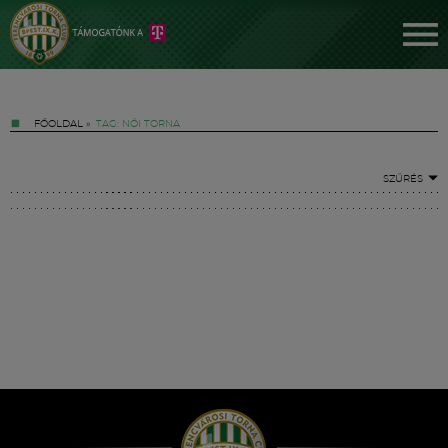
FŐOLDAL
»
TAG: NŐI TORNA
SZŰRÉS
Jegyek
FM YouTube +
Hírek