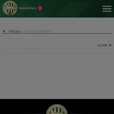
FŐOLDAL
»
TAG: NŐI VÍZILABDA
SZŰRÉS
Jegyek
FM YouTube +
Hírek