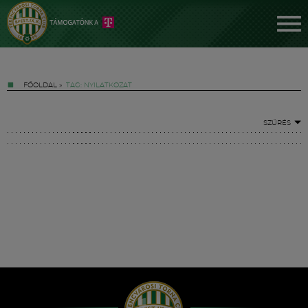
FŐOLDAL
»
TAG: NYILATKOZAT
SZŰRÉS
Jegyek
FM YouTube +
Hírek