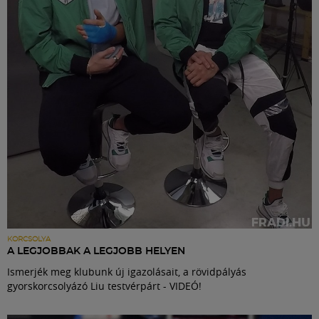
Labdarúgás
Szakosztályok
Meccscenter
Klub
Szolgáltatások
Shop
KORCSOLYA
A LEGJOBBAK A LEGJOBB HELYEN
Ismerjék meg klubunk új igazolásait, a rövidpályás
Közösség
gyorskorcsolyázó Liu testvérpárt - VIDEÓ!