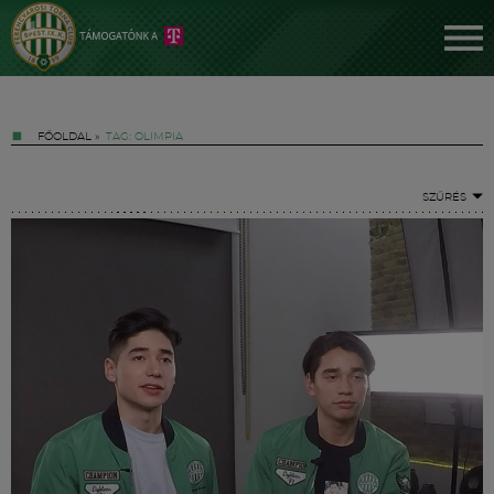
FŐOLDAL
»
TAG: OLIMPIA
SZŰRÉS
Jegyek
FM YouTube +
Hírek