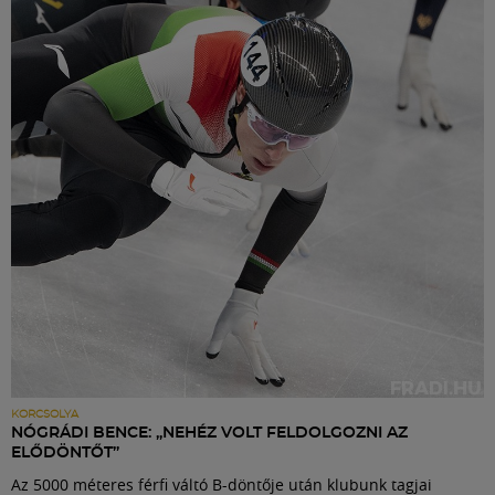
KORCSOLYA
NÓGRÁDI BENCE: „NEHÉZ VOLT FELDOLGOZNI AZ
ELŐDÖNTŐT”
Az 5000 méteres férfi váltó B-döntője után klubunk tagjai