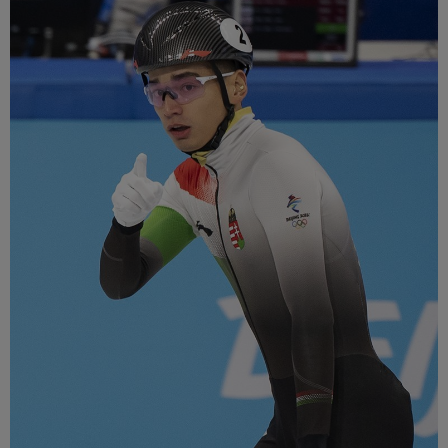
Múzeum
English