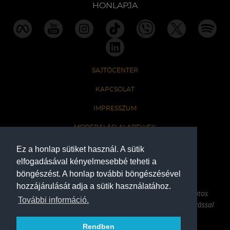
HONLAPJA
SAJTÓCENTER
KAPCSOLAT
IMPRESSZUM
MODERÁLÁSI ALAPELVEK
HONLAP ADATKEZELÉSI TÁJÉKOZTATÓ
Ez a honlap sütiket használ. A sütik
elfogadásával kényelmesebbé teheti a
böngészést. A honlap további böngészésével
A Ferencvárosi Torna Club hivatalos honlapja
hozzájárulását adja a sütik használatához.
Az oldalon található írott és képi anyagok csak a forrás pontos
További információ.
megjelölésével, internetes felhasználás esetén aktív hivatkozással
használhatóak fel.
Rendben