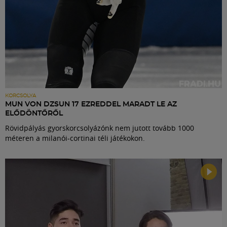
KORCSOLYA
MUN VON DZSUN 17 EZREDDEL MARADT LE AZ
ELŐDÖNTŐRŐL
Rövidpályás gyorskorcsolyázónk nem jutott tovább 1000
méteren a milanói-cortinai téli játékokon.