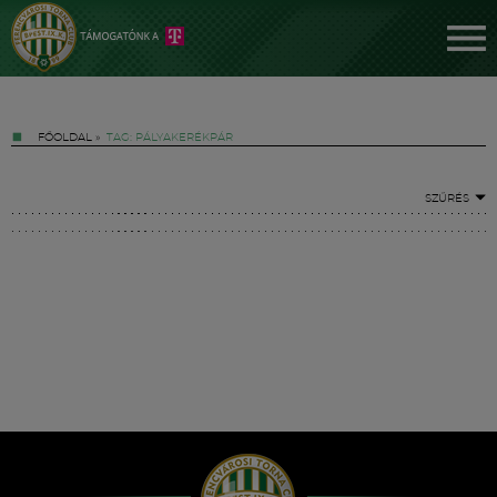
FŐOLDAL
»
TAG: PÁLYAKERÉKPÁR
SZŰRÉS
Jegyek
FM YouTube +
Hírek