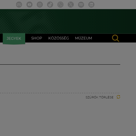
SHOP
KÖZÖSSÉG
MÚZEUM
JEGYEK
SZŰRŐK TÖRLÉSE