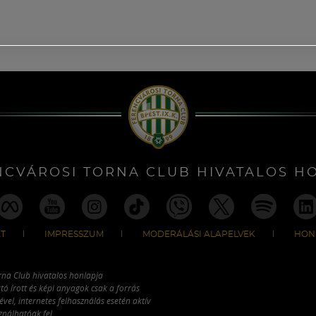
NCVÁROSI TORNA CLUB HIVATALOS H
T
IMPRESSZUM
MODERÁLÁSI ALAPELVEK
HON
rna Club hivatalos honlapja
tó írott és képi anyagok csak a forrás
vel, internetes felhasználás esetén aktív
ználhatóak fel.