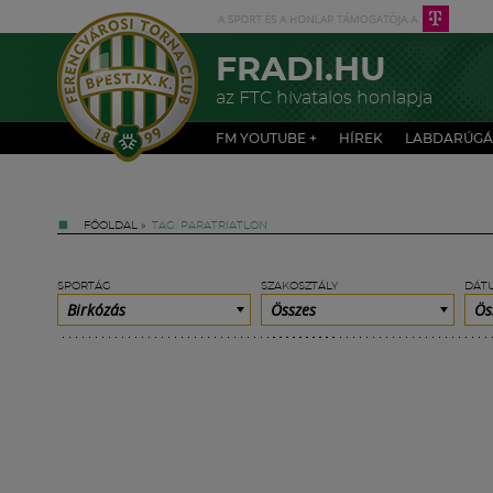
FRADI.HU
az FTC hivatalos honlapja
FM YOUTUBE +
HÍREK
LABDARÚGÁ
FŐOLDAL
»
TAG: PARATRIATLON
SPORTÁG
SZAKOSZTÁLY
DÁT
Birkózás
Összes
Ös