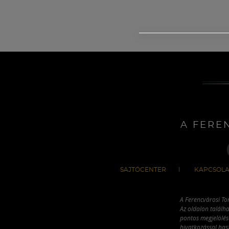
A FERE
SAJTÓCENTER
KAPCSOLA
A Ferencvárosi To
Az oldalon találha
pontos megjelölésé
hivatkozással has