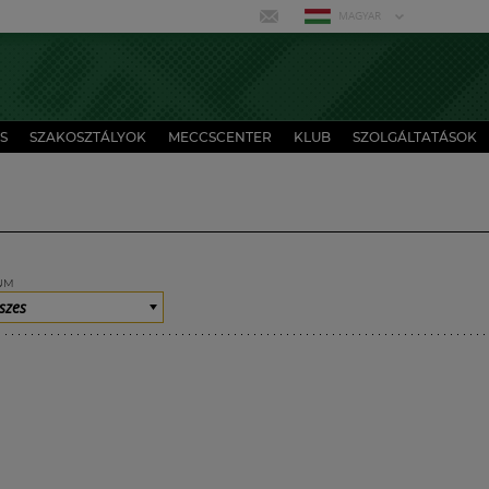
MAGYAR
S
SZAKOSZTÁLYOK
MECCSCENTER
KLUB
SZOLGÁLTATÁSOK
UM
szes