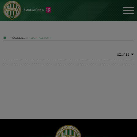
FŐOLDAL
»
TAG: PLAYOFF
SZŰRÉS
Jegyek
FM YouTube +
Hírek