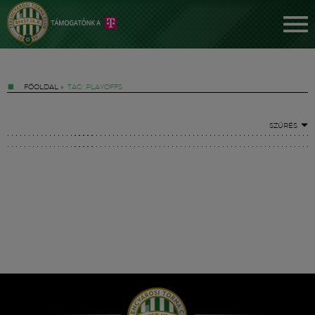
FŐOLDAL
»
TAG: PLAYOFFS
SZŰRÉS
Jegyek
FM YouTube +
Hírek