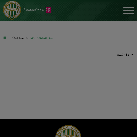
FŐOLDAL
»
TAG: QARABAG
SZŰRÉS
Jegyek
FM YouTube +
Hírek