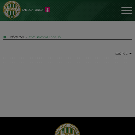
FŐOLDAL
»
TAG: RÁTKAI LÁSZLÓ
SZŰRÉS
Jegyek
FM YouTube +
Hírek