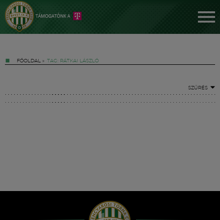
FŐOLDAL
»
TAG: RÁTKAI LÁSZLÓ
SZŰRÉS
Jegyek
FM YouTube +
Hírek