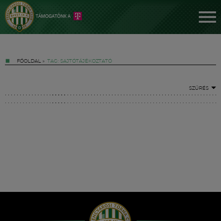
FŐOLDAL
»
TAG: SAJTÓTÁJÉKOZTATÓ
SZŰRÉS
Jegyek
FM YouTube +
Hírek