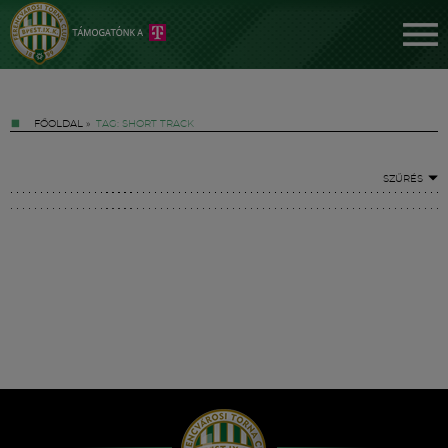
FŐOLDAL
»
TAG: SHORT TRACK
SZŰRÉS
Jegyek
FM YouTube +
Hírek