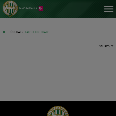
FŐOLDAL
»
TAG: SHORTTRACK
SZŰRÉS
Jegyek
FM YouTube +
Hírek