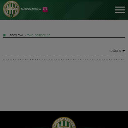
FŐOLDAL
»
TAG: SORSOLÁS
SZŰRÉS
Jegyek
FM YouTube +
Hírek