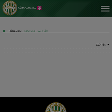
FŐOLDAL
»
TAG: STATISZTIKÁK
SZŰRÉS
Jegyek
FM YouTube +
Hírek