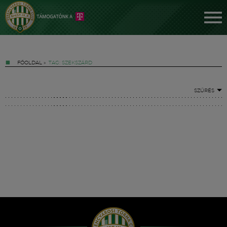
FŐOLDAL
»
TAG: SZEKSZÁRD
SZŰRÉS
Jegyek
FM YouTube +
Hírek