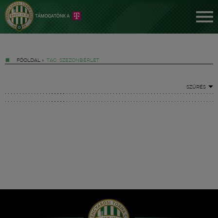
FŐOLDAL
»
TAG: SZEZONBÉRLET
SZŰRÉS
Jegyek
FM YouTube +
Hírek