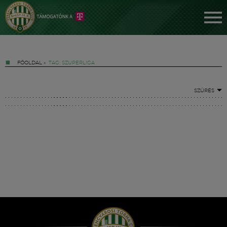
FŐOLDAL
»
TAG: SZUPERLIGA
SZŰRÉS
Jegyek
FM YouTube +
Hírek