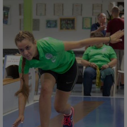
Múzeum
English