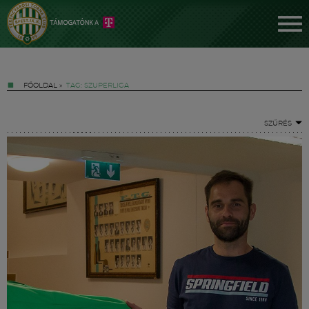
FŐOLDAL
»
TAG: SZUPERLIGA
SZŰRÉS
Jegyek
FM YouTube +
Hírek