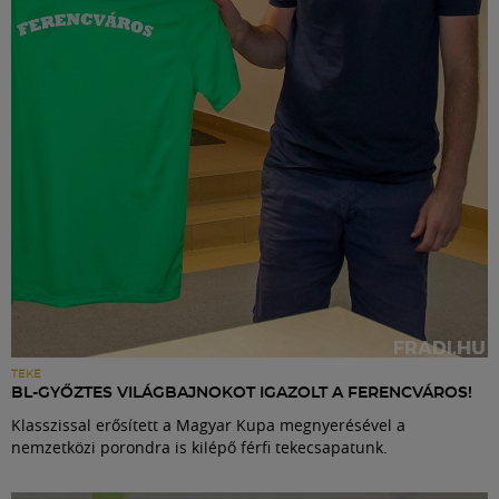
Labdarúgás
Szakosztályok
Meccscenter
Klub
Szolgáltatások
Shop
TEKE
BL-GYŐZTES VILÁGBAJNOKOT IGAZOLT A FERENCVÁROS!
Klasszissal erősített a Magyar Kupa megnyerésével a
Közösség
nemzetközi porondra is kilépő férfi tekecsapatunk.