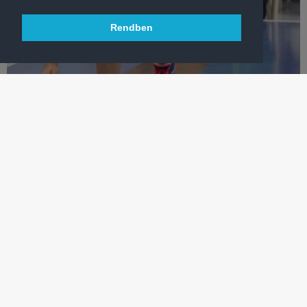
Rendben
TEKE
NÉGYBŐL NÉGY: ISMÉT HIBÁTLAN FORDULÓT ZÁRT AZ FTC
Női tekecsapatunk Tatabányán, férfi együttesünk Nyíregyházán
nyert a Szuperligában.
TÖBB