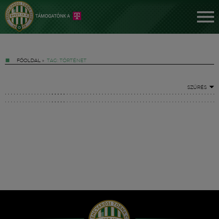
FŐOLDAL
»
TAG: TÖRTÉNET
SZŰRÉS
Jegyek
FM YouTube +
Hírek