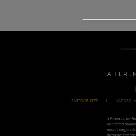
A FERE
SAJTÓCENTER
KAPCSOLA
A Ferencvárosi To
Az oldalon találha
pontos megjelölésé
hivatkozással has