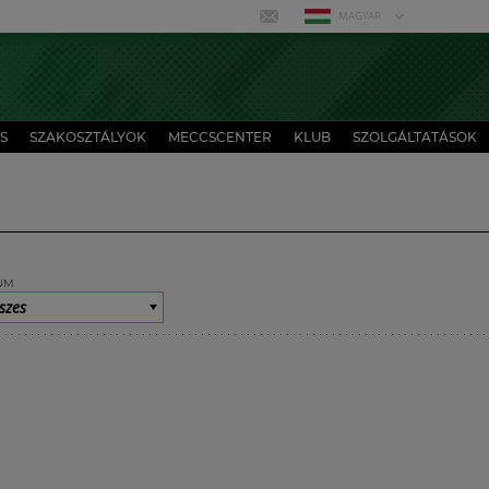
MAGYAR
S
SZAKOSZTÁLYOK
MECCSCENTER
KLUB
SZOLGÁLTATÁSOK
UM
szes