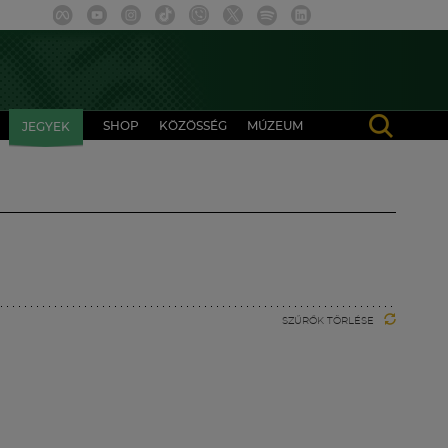
SHOP
KÖZÖSSÉG
MÚZEUM
JEGYEK
SZŰRŐK TÖRLÉSE