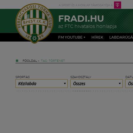
FRADI.HU
az FTC hivatalos honlapja
FM YOUTUBE +
HÍREK
LABDARÚGÁ
FŐOLDAL
»
TAG: TÖRTÉNET
SPORTÁG
SZAKOSZTÁLY
DÁT
Kézilabda
Összes
Ös