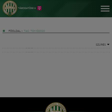
FŐOLDAL
»
TAG: TOKIÓ2020
SZŰRÉS
Jegyek
FM YouTube +
Hírek