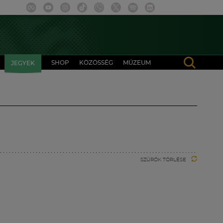
SHOP
KÖZÖSSÉG
MÚZEUM
JEGYEK
SZŰRŐK TÖRLÉSE