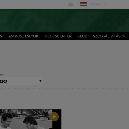
MAGYAR
S
SZAKOSZTÁLYOK
MECCSCENTER
KLUB
SZOLGÁLTATÁSOK
UM
szes