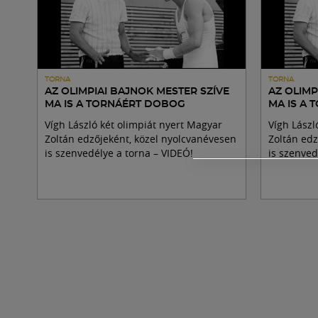
TORNA
TORNA
AZ OLIMPIAI BAJNOK MESTER SZÍVE
AZ OLIMP
MA IS A TORNÁÉRT DOBOG
MA IS A
Vígh László két olimpiát nyert Magyar
Vígh Lászl
Zoltán edzőjeként, közel nyolcvanévesen
Zoltán edz
is szenvedélye a torna – VIDEÓ!
is szenved