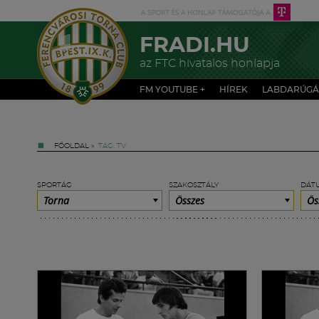
FRADI.HU
az FTC hivatalos honlapja
FM YOUTUBE +
HÍREK
LABDARÚGÁ
FŐOLDAL
»
TAG: TV
SPORTÁG
SZAKOSZTÁLY
DÁT
Torna
Összes
Ös