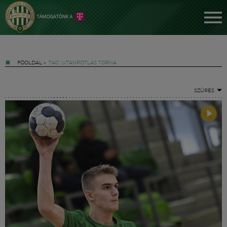
FŐOLDAL
»
TAG: UTÁNPÓTLÁS TORNA
SZŰRÉS
Jegyek
FM YouTube +
Hírek