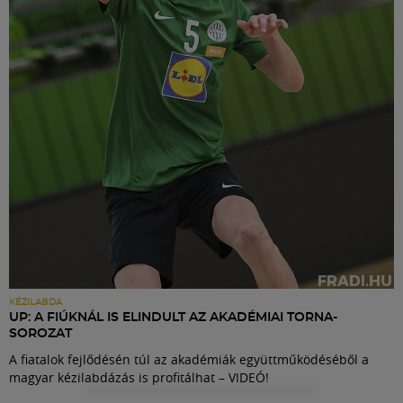
Labdarúgás
Szakosztályok
Meccscenter
Klub
Szolgáltatások
Shop
KÉZILABDA
UP: A FIÚKNÁL IS ELINDULT AZ AKADÉMIAI TORNA-
SOROZAT
Közösség
A fiatalok fejlődésén túl az akadémiák együttműködéséből a
magyar kézilabdázás is profitálhat – VIDEÓ!