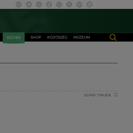
SHOP
KÖZÖSSÉG
MÚZEUM
JEGYEK
SZŰRŐK TÖRLÉSE