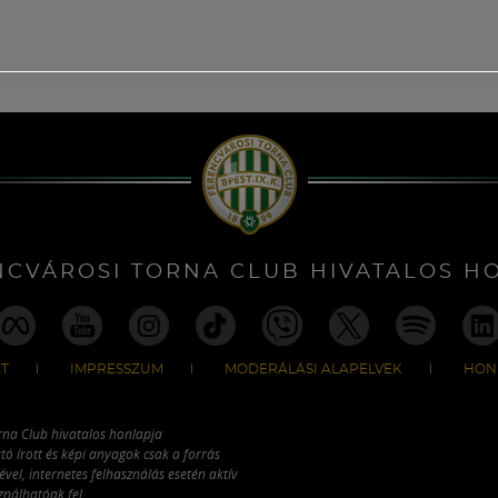
NCVÁROSI TORNA CLUB HIVATALOS H
T
IMPRESSZUM
MODERÁLÁSI ALAPELVEK
HON
rna Club hivatalos honlapja
tó írott és képi anyagok csak a forrás
vel, internetes felhasználás esetén aktív
ználhatóak fel.