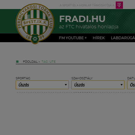
FRADI.HU
az FTC hivatalos honlapja
FM YOUTUBE +
HÍREK
LABDARÚGÁ
FŐOLDAL
»
TAG: UTE
SPORTÁG
SZAKOSZTÁLY
DÁT
Úszás
Úszás
Ös