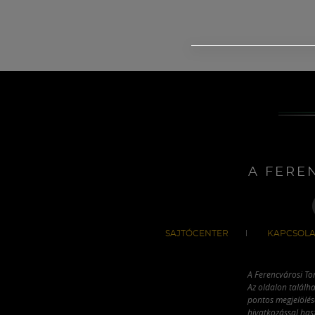
A FERE
SAJTÓCENTER
KAPCSOLA
A Ferencvárosi To
Az oldalon találha
pontos megjelölésé
hivatkozással has