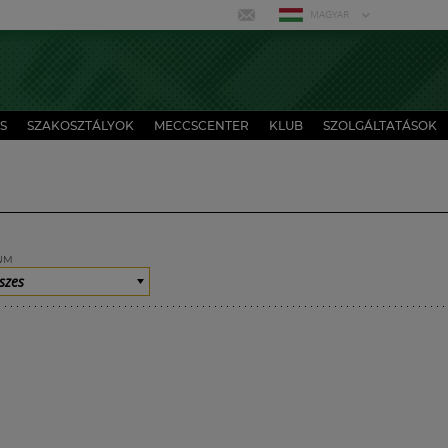
MAGYAR
S
SZAKOSZTÁLYOK
MECCSCENTER
KLUB
SZOLGÁLTATÁSOK
UM
szes