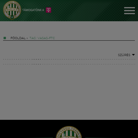
FŐOLDAL
»
TAG: VASAS-FTC
SZŰRÉS
Jegyek
FM YouTube +
Hírek