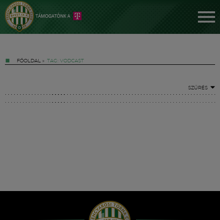
FŐOLDAL
»
TAG: VODCAST
SZŰRÉS
Jegyek
FM YouTube +
Hírek