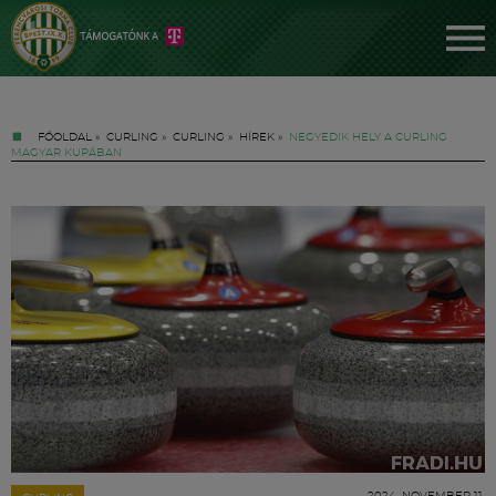
FŐOLDAL
»
CURLING
»
CURLING
»
HÍREK
»
NEGYEDIK HELY A CURLING
MAGYAR KUPÁBAN
Jegyek
FM YouTube +
Hírek
2024. NOVEMBER 11.