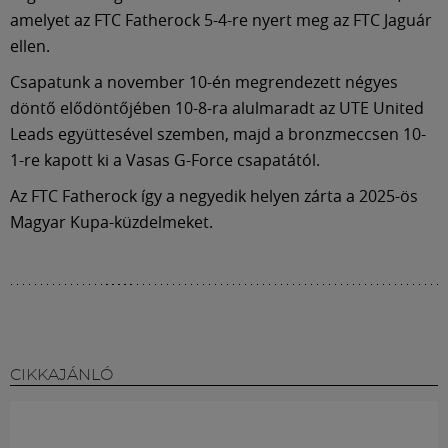
Múzeum
amelyet az FTC Fatherock 5-4-re nyert meg az FTC Jaguár
ellen.
English
Csapatunk a november 10-én megrendezett négyes
döntő elődöntőjében 10-8-ra alulmaradt az UTE United
Leads együttesével szemben, majd a bronzmeccsen 10-
1-re kapott ki a Vasas G-Force csapatától.
Az FTC Fatherock így a negyedik helyen zárta a 2025-ös
Magyar Kupa-küzdelmeket.
CIKKAJÁNLÓ