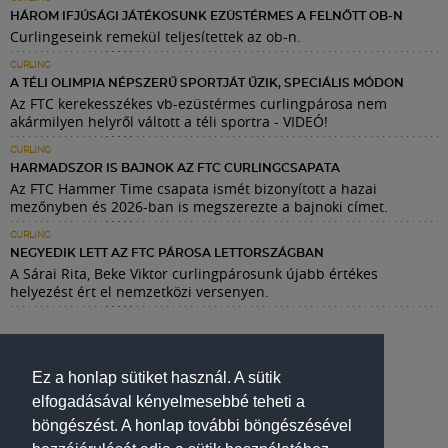
HÁROM IFJÚSÁGI JÁTÉKOSUNK EZÜSTÉRMES A FELNŐTT OB-N
Curlingeseink remekül teljesítettek az ob-n.
CURLING
A TÉLI OLIMPIA NÉPSZERŰ SPORTJÁT ŰZIK, SPECIÁLIS MÓDON
Az FTC kerekesszékes vb-ezüstérmes curlingpárosa nem
akármilyen helyről váltott a téli sportra - VIDEÓ!
CURLING
HARMADSZOR IS BAJNOK AZ FTC CURLINGCSAPATA
Az FTC Hammer Time csapata ismét bizonyított a hazai
mezőnyben és 2026-ban is megszerezte a bajnoki címet.
CURLING
NEGYEDIK LETT AZ FTC PÁROSA LETTORSZÁGBAN
A Sárai Rita, Beke Viktor curlingpárosunk újabb értékes
helyezést ért el nemzetközi versenyen.
Ez a honlap sütiket használ. A sütik
elfogadásával kényelmesebbé teheti a
böngészést. A honlap további böngészésével