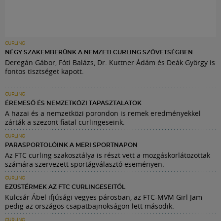
CURLING
NÉGY SZAKEMBERÜNK A NEMZETI CURLING SZÖVETSÉGBEN
Deregán Gábor, Fóti Balázs, Dr. Kuttner Ádám és Deák György is
fontos tisztséget kapott.
CURLING
ÉREMESŐ ÉS NEMZETKÖZI TAPASZTALATOK
A hazai és a nemzetközi porondon is remek eredményekkel
zárták a szezont fiatal curlingeseink.
CURLING
PARASPORTOLÓINK A MERI SPORTNAPON
Az FTC curling szakosztálya is részt vett a mozgáskorlátozottak
számára szervezett sportágválasztó eseményen.
CURLING
EZÜSTÉRMEK AZ FTC CURLINGESEITŐL
Kulcsár Ábel ifjúsági vegyes párosban, az FTC-MVM Girl Jam
pedig az országos csapatbajnokságon lett második.
CURLING