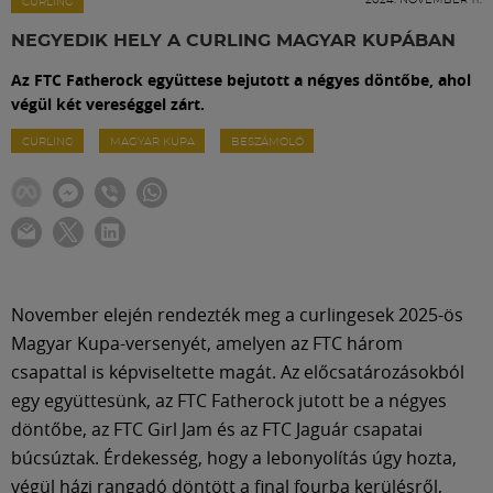
Labdarúgás
CURLING
NEGYEDIK HELY A CURLING MAGYAR KUPÁBAN
Szakosztályok
Az FTC Fatherock együttese bejutott a négyes döntőbe, ahol
végül két vereséggel zárt.
Meccscenter
CURLING
MAGYAR KUPA
BESZÁMOLÓ
Klub
Szolgáltatások
November elején rendezték meg a curlingesek 2025-ös
Magyar Kupa-versenyét, amelyen az FTC három
Shop
csapattal is képviseltette magát. Az előcsatározásokból
egy együttesünk, az FTC Fatherock jutott be a négyes
Közösség
döntőbe, az FTC Girl Jam és az FTC Jaguár csapatai
búcsúztak. Érdekesség, hogy a lebonyolítás úgy hozta,
végül házi rangadó döntött a final fourba kerülésről,