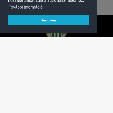
hozzájárulását adja a sütik használatához.
További információ.
Rendben
A FERENCVÁROSI TORNA CLUB HIVATALOS
HONLAPJA
SAJTÓCENTER
KAPCSOLAT
IMPRESSZUM