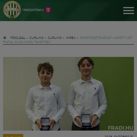
FŐOLDAL
»
CURLING
»
CURLING
»
HÍREK
»
SPORTÖSZTÖNDÍJAT KAPOTT KÉT
FIATAL CURLINGES TEHETSÉG
Jegyek
FM YouTube +
Hírek
2025. OKTÓBER 31.