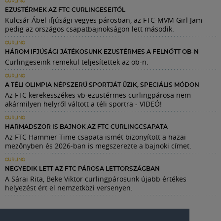
CURLING
EZÜSTÉRMEK AZ FTC CURLINGESEITŐL
Kulcsár Ábel ifjúsági vegyes párosban, az FTC-MVM Girl Jam
pedig az országos csapatbajnokságon lett második.
CURLING
HÁROM IFJÚSÁGI JÁTÉKOSUNK EZÜSTÉRMES A FELNŐTT OB-N
Curlingeseink remekül teljesítettek az ob-n.
CURLING
A TÉLI OLIMPIA NÉPSZERŰ SPORTJÁT ŰZIK, SPECIÁLIS MÓDON
Az FTC kerekesszékes vb-ezüstérmes curlingpárosa nem
akármilyen helyről váltott a téli sportra - VIDEÓ!
CURLING
HARMADSZOR IS BAJNOK AZ FTC CURLINGCSAPATA
Az FTC Hammer Time csapata ismét bizonyított a hazai
mezőnyben és 2026-ban is megszerezte a bajnoki címet.
CURLING
NEGYEDIK LETT AZ FTC PÁROSA LETTORSZÁGBAN
A Sárai Rita, Beke Viktor curlingpárosunk újabb értékes
helyezést ért el nemzetközi versenyen.