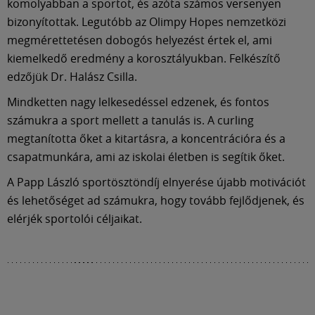
Múzeum
komolyabban a sportot, és azóta számos versenyen
bizonyítottak. Legutóbb az Olimpy Hopes nemzetközi
megmérettetésen dobogós helyezést értek el, ami
English
kiemelkedő eredmény a korosztályukban. Felkészítő
edzőjük Dr. Halász Csilla.
Mindketten nagy lelkesedéssel edzenek, és fontos
számukra a sport mellett a tanulás is. A curling
megtanította őket a kitartásra, a koncentrációra és a
csapatmunkára, ami az iskolai életben is segítik őket.
A Papp László sportösztöndíj elnyerése újabb motivációt
és lehetőséget ad számukra, hogy tovább fejlődjenek, és
elérjék sportolói céljaikat.