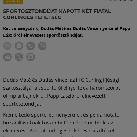
Labdarúgás
CURLING
SPORTÖSZTÖNDÍJAT KAPOTT KÉT FIATAL
CURLINGES TEHETSÉG
Szakosztályok
Két versenyzőnk, Dudás Máté és Dudás Vince nyerte el Papp
Lászlóról elnevezett sportösztöndíjat.
Meccscenter
Klub
Szolgáltatások
Dudás Máté és Dudás Vince, az FTC Curling ifjúsági
szakosztályának sportolói elnyerték a háromszoros
olimpiai bajnokról, Papp Lászlóról elnevezett
Shop
sportösztöndíjat.
Kiemelkedő sporteredményeiknek és példamutató
Közösség
hozzáállásuknak köszönhetően érdemelték ki az
elismerést. A fiatal curlingesek két éve kezdték el