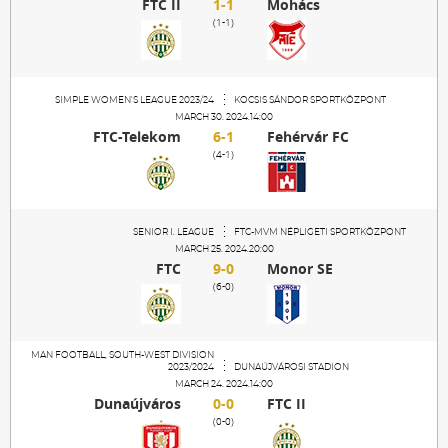
FTC II
1-1
Mohács
Sections
(1-1)
Match Center
SIMPLE WOMEN'S LEAGUE 2023/24
KOCSIS SÁNDOR SPORTKÖZPONT
MARCH 30. 2024.14:00
Club
FTC-Telekom
6-1
Fehérvár FC
(4-1)
Services
SENIOR I. LEAGUE
FTC-MVM NÉPLIGETI SPORTKÖZPONT
MARCH 25. 2024.20:00
Shop
FTC
9-0
Monor SE
(6-0)
Community
MAN FOOTBALL, SOUTH-WEST DIVISION
2023/2024
DUNAÚJVÁROSI STADION
Magyar
MARCH 24. 2024.14:00
Dunaújváros
0-0
FTC II
(0-0)