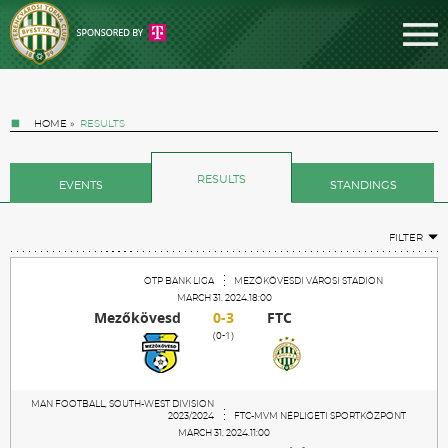
HOME
»
RESULTS
RESULTS
EVENTS
STANDINGS
FILTER
Tickets
OTP BANK LIGA
MEZŐKÖVESDI VÁROSI STADION
MARCH 31. 2024.18:00
Mezőkövesd
0-3
FTC
News
(0-1)
Football
MAN FOOTBALL, SOUTH-WEST DIVISION
2023/2024
FTC-MVM NÉPLIGETI SPORTKÖZPONT
MARCH 31. 2024.11:00