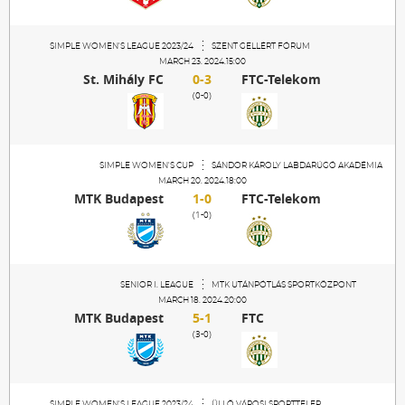
SIMPLE WOMEN'S LEAGUE 2023/24
SZENT GELLÉRT FÓRUM
MARCH 23. 2024.15:00
St. Mihály FC
0-3
FTC-Telekom
(0-0)
SIMPLE WOMEN'S CUP
SÁNDOR KÁROLY LABDARÚGÓ AKADÉMIA
MARCH 20. 2024.18:00
MTK Budapest
1-0
FTC-Telekom
(1-0)
SENIOR I. LEAGUE
MTK UTÁNPÓTLÁS SPORTKÖZPONT
MARCH 18. 2024.20:00
MTK Budapest
5-1
FTC
(3-0)
SIMPLE WOMEN'S LEAGUE 2023/24
ÜLLŐ VÁROSI SPORTTELEP