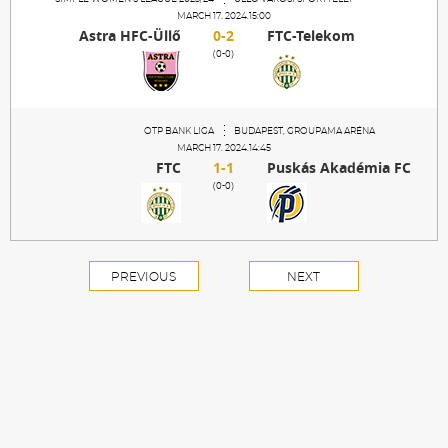
MARCH 17. 2024.15:00
Astra HFC-Üllő
0-2
FTC-Telekom
(0-0)
OTP BANK LIGA
BUDAPEST, GROUPAMA ARÉNA
MARCH 17. 2024.14:45
FTC
1-1
Puskás Akadémia FC
(0-0)
PREVIOUS
NEXT