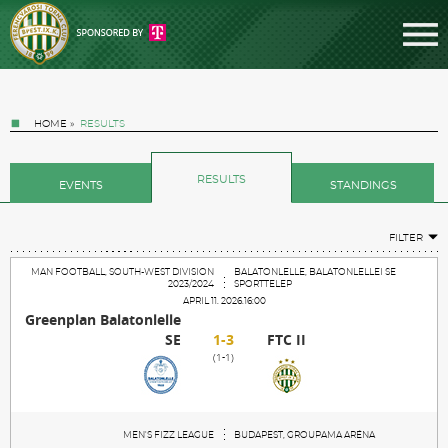
HOME
»
RESULTS
RESULTS
EVENTS
STANDINGS
FILTER
Tickets
MAN FOOTBALL, SOUTH-WEST DIVISION
BALATONLELLE, BALATONLELLEI SE
2023/2024
SPORTTELEP
APRIL 11. 2026.16:00
Greenplan Balatonlelle
News
SE
1-3
FTC II
(1-1)
Football
MEN'S FIZZ LEAGUE
BUDAPEST, GROUPAMA ARÉNA