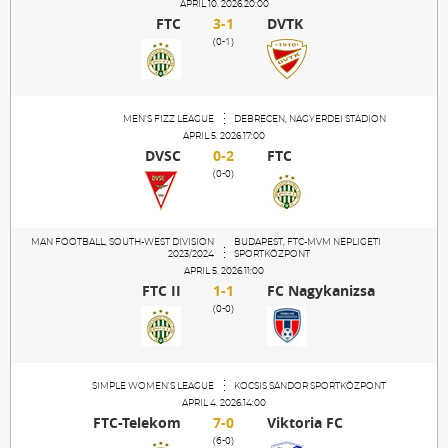
Sections
APRIL 10. 2026.20:00
FTC
3-1
DVTK
(0-1)
Match Center
MEN'S FIZZ LEAGUE
DEBRECEN, NAGYERDEI STADION
Club
APRIL 5. 2026.17:00
DVSC
0-2
FTC
(0-0)
Services
MAN FOOTBALL, SOUTH-WEST DIVISION
BUDAPEST, FTC-MVM NÉPLIGETI
Shop
2023/2024
SPORTKÖZPONT
APRIL 5. 2026.11:00
FTC II
1-1
FC Nagykanizsa
(0-0)
Community
Magyar
SIMPLE WOMEN'S LEAGUE
KOCSIS SÁNDOR SPORTKÖZPONT
APRIL 4. 2026.14:00
FTC-Telekom
7-0
Viktoria FC
(6-0)