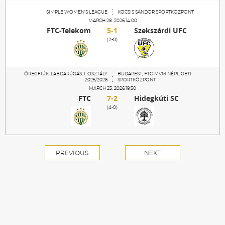
SIMPLE WOMEN'S LEAGUE
KOCSIS SÁNDOR SPORTKÖZPONT
MARCH 28. 2026.14:00
FTC-Telekom
5-1
Szekszárdi UFC
(2-0)
ÖREGFIÚK, LABDARÚGÁS, I. OSZTÁLY
BUDAPEST, FTC-MVM NÉPLIGETI
2025/2026
SPORTKÖZPONT
MARCH 23. 2026.19:30
FTC
7-2
Hidegkúti SC
(4-0)
PREVIOUS
NEXT