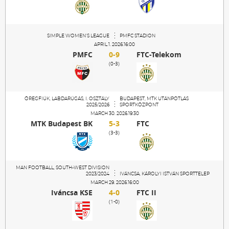
SIMPLE WOMEN'S LEAGUE
PMFC STADION
APRIL 1. 2026.16:00
PMFC
0-9
FTC-Telekom
(0-3)
ÖREGFIÚK, LABDARÚGÁS, I. OSZTÁLY
BUDAPEST, MTK UTÁNPÓTLÁS
2025/2026
SPORTKÖZPONT
MARCH 30. 2026.19:30
MTK Budapest BK
5-3
FTC
(3-3)
MAN FOOTBALL, SOUTH-WEST DIVISION
2023/2024
IVÁNCSA, KÁROLYI ISTVÁN SPORTTELEP
MARCH 29. 2026.16:00
Iváncsa KSE
4-0
FTC II
(1-0)