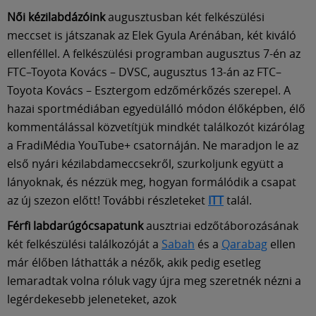
Múzeum
Női kézilabdázóink
augusztusban két felkészülési
meccset is játszanak az Elek Gyula Arénában, két kiváló
English
ellenféllel. A felkészülési programban augusztus 7-én az
FTC–Toyota Kovács – DVSC, augusztus 13-án az FTC–
Toyota Kovács – Esztergom edzőmérkőzés szerepel. A
hazai sportmédiában egyedülálló módon élőképben, élő
kommentálással közvetítjük mindkét találkozót kizárólag
a FradiMédia YouTube+ csatornáján. Ne maradjon le az
első nyári kézilabdameccsekről, szurkoljunk együtt a
lányoknak, és nézzük meg, hogyan formálódik a csapat
az új szezon előtt! További részleteket
ITT
talál.
Férfi labdarúgócsapatunk
ausztriai edzőtáborozásának
két felkészülési találkozóját a
Sabah
és a
Qarabag
ellen
már élőben láthatták a nézők, akik pedig esetleg
lemaradtak volna róluk vagy újra meg szeretnék nézni a
legérdekesebb jeleneteket, azok