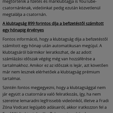
megtörténik a fizetés és márklubtagja is YouTube-
csatornánknak, videóinkat pedig ezután közvetlenül
megtalálja a csatornán.
A klubtagság 899 forintos díja a befizetéstől számított
egy hónapig érvényes
Fontos információ, hogy a klubtagság díja a befizetéstől
számított egy hónap után automatikusan megújul. A
klubtagsáról bármikor leiratkozhat, de az adott
számlázási időszak végéig még van hozzáférése a
tartalmakhoz. Amikor ez az időszak is lejár, azt követően
már nem lesznek elérhetőek a klubtagság prémium
tartalmai.
Szintén fontos megjegyezni, hogy a klubtagsággal nem
jár együtt a csatornára való feliratkozás, így, ha nem
szeretne lemaradni legfrissebb videóinkól, illetve a Fradi
Zóna Vodcast legújabb adásairól, akkor iratkozzon fel a