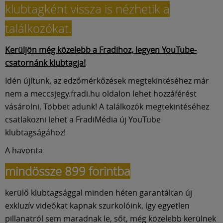
klubtagként vissza is nézhetik a
találkozókat.
Kerüljön még közelebb a Fradihoz, legyen YouTube-
csatornánk klubtagja!
Idén újítunk, az edzőmérkőzések megtekintéséhez már
nem a meccsjegy.fradi.hu oldalon lehet hozzáférést
vásárolni. Többet adunk! A találkozók megtekintéséhez
csatlakozni lehet a FradiMédia új YouTube
klubtagságához!
A havonta
mindössze 899 forintba
kerülő klubtagsággal minden héten garantáltan új
exkluzív videókat kapnak szurkolóink, így egyetlen
pillanatról sem maradnak le, sőt, még közelebb kerülnek