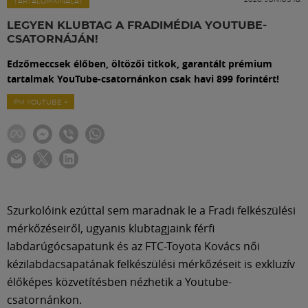
Labdarúgás
TARTALOMKÍNÁLAT
LEGYEN KLUBTAG A FRADIMÉDIA YOUTUBE-
CSATORNÁJÁN!
Szakosztályok
Edzőmeccsek élőben, öltözői titkok, garantált prémium
tartalmak YouTube-csatornánkon csak havi 899 forintért!
Meccscenter
FM YOUTUBE +
Klub
Szolgáltatások
Szurkolóink ezúttal sem maradnak le a Fradi felkészülési
Shop
mérkőzéseiről, ugyanis klubtagjaink férfi
labdarúgócsapatunk és az FTC-Toyota Kovács női
kézilabdacsapatának felkészülési mérkőzéseit is exkluzív
Közösség
élőképes közvetítésben nézhetik a Youtube-
csatornánkon.