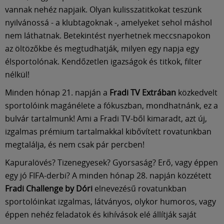
vannak nehéz napjaik. Olyan kulisszatitkokat teszünk
nyilvánossá - a klubtagoknak -, amelyeket sehol máshol
nem láthatnak. Betekintést nyerhetnek meccsnapokon
az öltözőkbe és megtudhatják, milyen egy napja egy
élsportolónak. Kendőzetlen igazságok és titkok, filter
nélkül!
Minden hónap 21. napján a
Fradi TV Extrában
közkedvelt
sportolóink magánélete a fókuszban, mondhatnánk, ez a
bulvár tartalmunk! Ami a Fradi TV-ből kimaradt, azt új,
izgalmas prémium tartalmakkal kibővített rovatunkban
megtalálja, és nem csak pár percben!
Kapuralövés? Tizenegyesek? Gyorsaság? Erő, vagy éppen
egy jó FIFA-derbi? A minden hónap 28. napján közzétett
Fradi Challenge by Dóri
elnevezésű rovatunkban
sportolóinkat izgalmas, látványos, olykor humoros, vagy
éppen nehéz feladatok és kihívások elé állítják saját