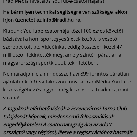
FradiMédia hivatalos YouTube-csatornájára!
Ha bármilyen technikai segítségre van szüksége, akkor
írjon üzenetet az info@fradi.hu-ra.
Klubunk YouTube-csatornája közel 100 ezres követői
bázisával a honi sportegyesületek között is vezető
szerepet tölt be. Videóinkat eddig összesen közel 47
milliószor tekintették meg, amely szintén páratlan a
magyarországi sportklubok tekintetében.
Ne maradjon le a mindössze havi 899 forintos páratlan
ajánlatunkról! Csatlakozzon most a FradiMédia YouTube-
közösségéhez és legyen még közelebb a Fradihoz, mint
valaha!
A tagoknak elérhető videók a Ferencvárosi Torna Club
tulajdonát képezik, mindennemű felhasználásuk
engedélyköteles! A csatornatagság ára az adott
országtól vagy régiótól, illetve a regisztrációhoz használt