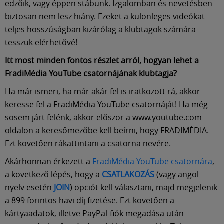
edzőik, vagy éppen stábunk. Izgalomban és nevetésben
biztosan nem lesz hiány. Ezeket a különleges videókat
teljes hosszúságban kizárólag a klubtagok számára
tesszük elérhetővé!
Itt most minden fontos részlet arról, hogyan lehet a
FradiMédia YouTube csatornájának klubtagja?
Ha már ismeri, ha már akár fel is iratkozott rá, akkor
keresse fel a FradiMédia YouTube csatornáját! Ha még
sosem járt felénk, akkor először a www.youtube.com
oldalon a keresőmezőbe kell beírni, hogy FRADIMÉDIA.
Ezt követően rákattintani a csatorna nevére.
Akárhonnan érkezett a
FradiMédia YouTube csatornára
,
a következő lépés, hogy a
CSATLAKOZÁS
(vagy angol
nyelv esetén
JOIN
) opciót kell választani, majd megjelenik
a 899 forintos havi díj fizetése. Ezt követően a
kártyaadatok, illetve PayPal-fiók megadása után