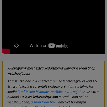
Klubtagjaink most extra kedvezményt kapnak a Fradi Shop
webshopjában!
Az a szurkolónk, aki él ezzel a remek lehetőséggel és 899 Ft-
ért csatlakozik a garantált exkluzív prémium tartalmakat
kínáló
FradiMédia hivatalos YouTube-csatornájához
, az extra,
állandó
10 %-os kedvezményt kap
a Fradi Shop online
webshopjában, a
shop.fradi.hu-n
, amelyet bármilyen