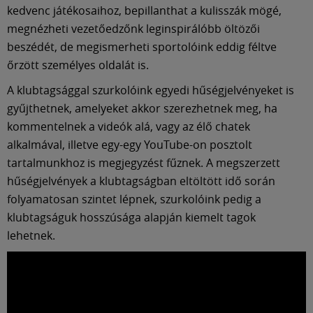
kedvenc játékosaihoz, bepillanthat a kulisszák mögé,
megnézheti vezetőedzőnk leginspirálóbb öltözői
beszédét, de megismerheti sportolóink eddig féltve
őrzött személyes oldalát is.
A klubtagsággal szurkolóink egyedi hűségjelvényeket is
gyűjthetnek, amelyeket akkor szerezhetnek meg, ha
kommentelnek a videók alá, vagy az élő chatek
alkalmával, illetve egy-egy YouTube-on posztolt
tartalmunkhoz is megjegyzést fűznek. A megszerzett
hűségjelvények a klubtagságban eltöltött idő során
folyamatosan szintet lépnek, szurkolóink pedig a
klubtagságuk hosszúsága alapján kiemelt tagok
lehetnek.