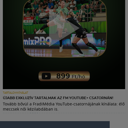
TARTALOMKÍNÁLAT
ÚJABB EXKLUZÍV TARTALMAK AZ FM YOUTUBE+ CSATORNÁN!
Tovább bővül a FradiMédia YouTube-csatornájának kínálata: élő
meccsek női kézilabdában is.