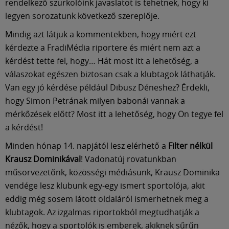
rendelkező szurkolóink javaslatot is tehetnek, hogy ki
legyen sorozatunk következő szereplője.
Mindig azt látjuk a kommentekben, hogy miért ezt
kérdezte a FradiMédia riportere és miért nem azt a
kérdést tette fel, hogy… Hát most itt a lehetőség, a
válaszokat egészen biztosan csak a klubtagok láthatják.
Van egy jó kérdése például Dibusz Déneshez? Érdekli,
hogy Simon Petrának milyen babonái vannak a
mérkőzések előtt? Most itt a lehetőség, hogy Ön tegye fel
a kérdést!
Minden hónap 14. napjától lesz elérhető a
Filter nélkül
Krausz Dominikával
! Vadonatúj rovatunkban
műsorvezetőnk, közösségi médiásunk, Krausz Dominika
vendége lesz klubunk egy-egy ismert sportolója, akit
eddig még sosem látott oldaláról ismerhetnek meg a
klubtagok. Az izgalmas riportokból megtudhatják a
nézők, hogy a sportolók is emberek, akiknek sűrűn