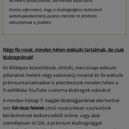
termékre felhasználhat, bármennyi vásárlásra.
Fontos információ, hogy a klubtagsághoz biztosított
webshopkedvezmény pontos mértéke és feltételei
változhatnak a jövőben.
Négy fix rovat, minden héten exkluzív tartalmak, de csak
klubtagoknak!
Az élőképes közvetítések, öltözői, meccsnapi exkluzív
pillanatok mellett négy vadonatúj rovattal és fix exkluzív
prémiumtartalmakkal is jelentkezünk minden héten a
FradiMédia YouTube csatorna klubtagok számára!
A minden hónap 7. napján klubtagjainknak elérhetővé
tett
Kérdezz-felelek
című rovatunkban szurkolóink
kérdezhetnek kedvenceiktől online, vagy akár
személyesen is! Sőt, a prémium klubtagsággal