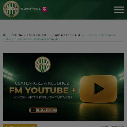
FŐOLDAL
»
FM YOUTUBE +
»
TARTALOMKÍNÁLAT
»
LEGYEN KLUBTAG A
FRADIMÉDIA YOUTUBE-CSATORNÁJÁN!
Jegyek
FM YouTube +
Hírek
2026. JÚNIUS 18.