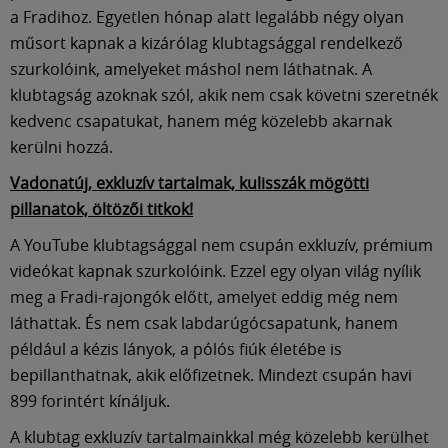
a Fradihoz. Egyetlen hónap alatt legalább négy olyan
műsort kapnak a kizárólag klubtagsággal rendelkező
szurkolóink, amelyeket máshol nem láthatnak. A
klubtagság azoknak szól, akik nem csak követni szeretnék
kedvenc csapatukat, hanem még közelebb akarnak
kerülni hozzá.
Vadonatúj, exkluzív tartalmak, kulisszák mögötti
pillanatok, öltözői titkok!
A YouTube klubtagsággal nem csupán exkluzív, prémium
videókat kapnak szurkolóink. Ezzel egy olyan világ nyílik
meg a Fradi-rajongók előtt, amelyet eddig még nem
láthattak. És nem csak labdarúgócsapatunk, hanem
például a kézis lányok, a pólós fiúk életébe is
bepillanthatnak, akik előfizetnek. Mindezt csupán havi
899 forintért kínáljuk.
A klubtag exkluzív tartalmainkkal még közelebb kerülhet