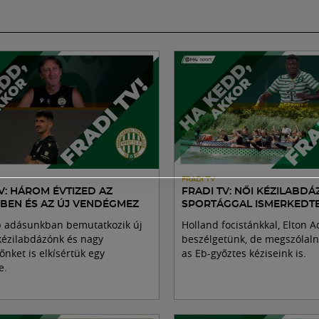
FRADI TV
V: HÁROM ÉVTIZED AZ
FRADI TV: NŐI KÉZILABDÁ
BEN ÉS AZ ÚJ VENDÉGMEZ
SPORTÁGGAL ISMERKEDT
 adásunkban bemutatkozik új
Holland focistánkkal, Elton A
kézilabdázónk és nagy
beszélgetünk, de megszólaln
őnket is elkísértük egy
as Eb-győztes kéziseink is.
e.