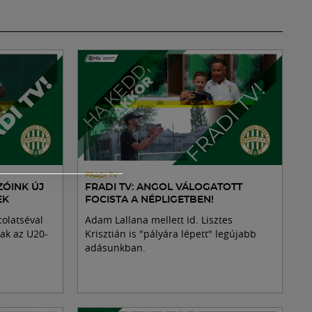
FRADI TV
ZÓINK ÚJ
FRADI TV: ANGOL VÁLOGATOTT
EK
FOCISTA A NÉPLIGETBEN!
colatséval
Adam Lallana mellett Id. Lisztes
ak az U20-
Krisztián is "pályára lépett" legújabb
adásunkban.