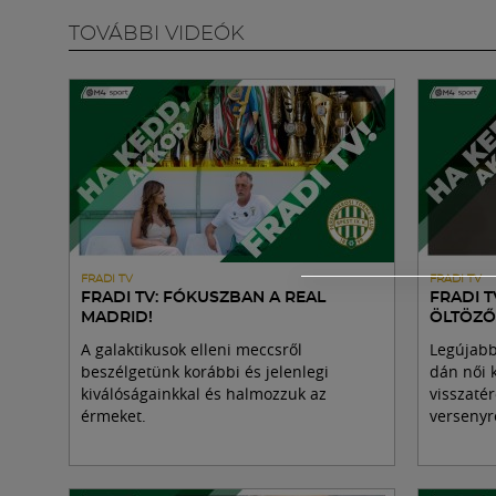
TOVÁBBI VIDEÓK
FRADI TV
FRADI TV
FRADI TV: FÓKUSZBAN A REAL
FRADI T
MADRID!
ÖLTÖZŐ
A galaktikusok elleni meccsről
Legújabb
beszélgetünk korábbi és jelenlegi
dán női 
kiválóságainkkal és halmozzuk az
visszatér
érmeket.
versenyr