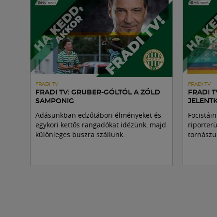
FRADI TV
FRADI TV
FRADI TV: GRUBER-GÓLTÓL A ZÖLD
FRADI 
SAMPONIG
JELENT
Adásunkban edzőtábori élményeket és
Focistái
egykori kettős rangadókat idézünk, majd
riporterü
különleges buszra szállunk.
tornászu