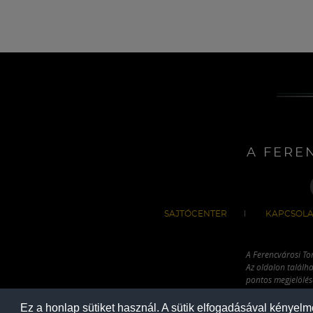
A FERE
SAJTÓCENTER
KAPCSOLA
A Ferencvárosi To
Az oldalon találha
pontos megjelölésé
hivatkozással has
Ez a honlap sütiket használ. A sütik elfogadásával kényel