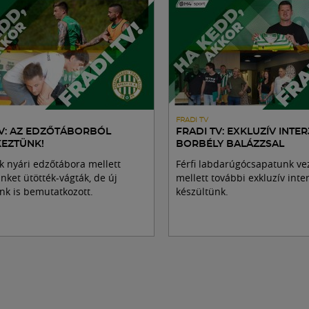
FRADI TV
TV: AZ EDZŐTÁBORBÓL
FRADI TV: EXKLUZÍV INTER
KEZTÜNK!
BORBÉLY BALÁZZSAL
nk nyári edzőtábora mellett
Férfi labdarúgócsapatunk ve
nket ütötték-vágták, de új
mellett további exkluzív inter
nk is bemutatkozott.
készültünk.