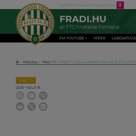
FRADI.HU
az FTC hivatalos honlapja
FM YOUTUBE +
HÍREK
LABDARÚGÁ
FŐOLDAL
»
FRADI TV
»
FRADI TV: SZÜLINAPOS EX-GÓLVÁGÓ, STÍLUSOS
FRADI TV
2026. MÁJUS 19.