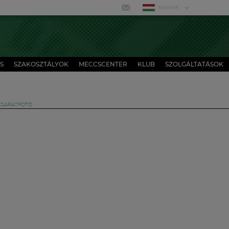
MAGYAR
S
SZAKOSZTÁLYOK
MECCSCENTER
KLUB
SZOLGÁLTATÁSOK
 CSAPATFOTÓ