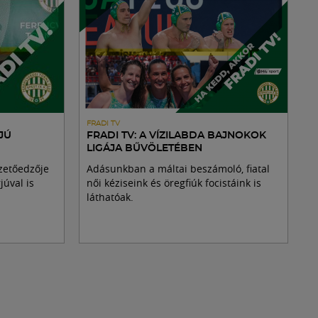
FRADI TV
JÚ
FRADI TV: A VÍZILABDA BAJNOKOK
LIGÁJA BŰVÖLETÉBEN
zetőedzője
Adásunkban a máltai beszámoló, fiatal
júval is
női kéziseink és öregfiúk focistáink is
láthatóak.