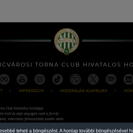
NCVÁROSI TORNA CLUB HIVATALOS H
T
IMPRESSZUM
MODERÁLÁSI ALAPELVEK
HON
rna Club hivatalos honlapja
tó írott és képi anyagok csak a forrás
vel, internetes felhasználás esetén aktív
ználhatóak fel.
mesebbé teheti a böngészést. A honlap további böngészésével ho