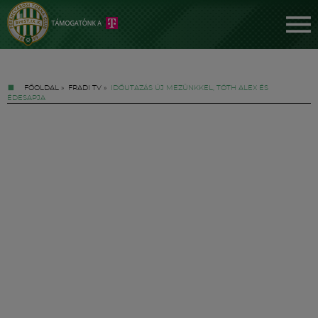
FŐOLDAL
»
FRADI TV
»
IDŐUTAZÁS ÚJ MEZÜNKKEL, TÓTH ALEX ÉS
ÉDESAPJA
Jegyek
FM YouTube +
Hírek