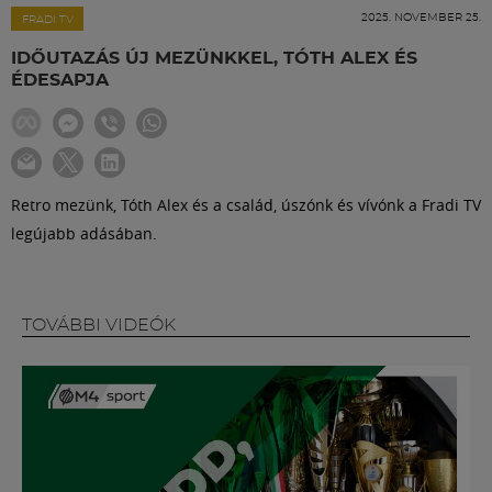
Labdarúgás
2025. NOVEMBER 25.
FRADI TV
IDŐUTAZÁS ÚJ MEZÜNKKEL, TÓTH ALEX ÉS
Szakosztályok
ÉDESAPJA
Meccscenter
Retro mezünk, Tóth Alex és a család, úszónk és vívónk a Fradi TV
Klub
legújabb adásában.
Szolgáltatások
TOVÁBBI VIDEÓK
Shop
Közösség