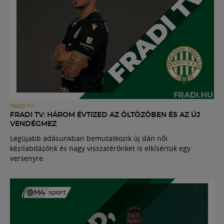
FRADI TV
FRADI TV: HÁROM ÉVTIZED AZ ÖLTÖZŐBEN ÉS AZ ÚJ
VENDÉGMEZ
Legújabb adásunkban bemutatkozik új dán női
kézilabdázónk és nagy visszatérőnket is elkísértük egy
versenyre.