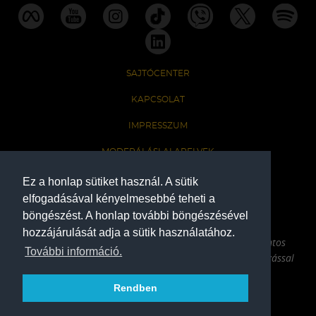
SAJTÓCENTER
KAPCSOLAT
IMPRESSZUM
MODERÁLÁSI ALAPELVEK
HONLAP ADATKEZELÉSI TÁJÉKOZTATÓ
Ez a honlap sütiket használ. A sütik
elfogadásával kényelmesebbé teheti a
böngészést. A honlap további böngészésével
A Ferencvárosi Torna Club hivatalos honlapja
hozzájárulását adja a sütik használatához.
Az oldalon található írott és képi anyagok csak a forrás pontos
További információ.
megjelölésével, internetes felhasználás esetén aktív hivatkozással
használhatóak fel.
Rendben