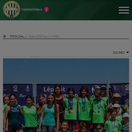
FŐOLDAL
»
SZAKOSZTÁLYI HÍREK
SZŰRÉS
Jegyek
FM YouTube +
Hírek