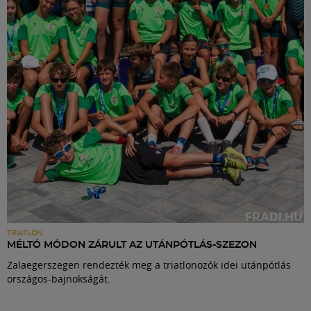
Labdarúgás
Szakosztályok
Meccscenter
Klub
Szolgáltatások
Shop
TRIATLON
MÉLTÓ MÓDON ZÁRULT AZ UTÁNPÓTLÁS-SZEZON
Zalaegerszegen rendezték meg a triatlonozók idei utánpótlás
Közösség
országos-bajnokságát.