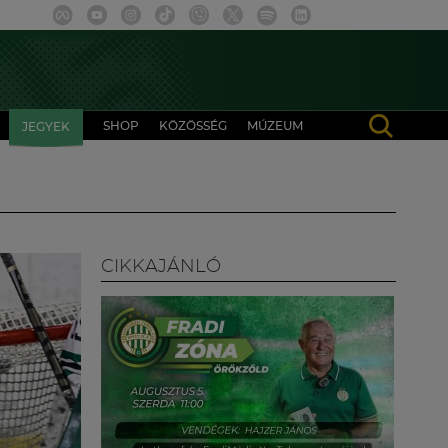
SHOP
KÖZÖSSÉG
MÚZEUM
JEGYEK
CIKKAJÁNLÓ