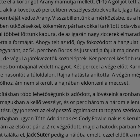
tte el a korongot Arany mamutja mellett.
(1-1)
A gól jót tett 
, akik a következő percekben veszélyesebbek voltak, Jago táv
bombáját védte Arany. Visszabillentünk a mérkőzésbe, és a
ben ütközésekkel, kőkemény párharcokkal tarkított oda-viss
val többet lőttünk kapura, de az igazán nagy ziccerek elmarad
tta a formáját. Ahogy telt az idő, úgy fokozódott a hangulat 
 egyaránt, az 54. percben Boros és Just vitája fajult majdnem
, de végül a játékvezetők közbeléptek. Két perccel később i
emes bombájánál védett nagyot. Két perccel a vége előtt Kä
e hasonlót a túloldalon, Rajna hatástalanította. A végén mé
gólhoz, ám nem sikerült a hajrában eldönteni a meccset.
ításban több lehetőségünk is adódott, a lövéseink azonba
magukban a kellő veszélyt, és öt perc három a három elleni
tést, így jöhetett az elképesztő izgalmakat tartogató szétlöv
bajban ugyan Tóth Adriánnak és Cody Fowlie-nak is sikerül
, ám az első öt pár 2-2-re végződött, majd a hatodik párban
 találta el,
Jack Suter
pedig a hálóba emelt, ezzel eldőlt a m