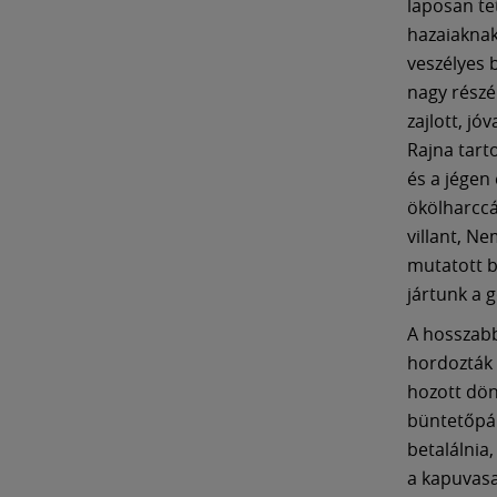
laposan te
hazaiaknak
veszélyes 
nagy részé
zajlott, jó
Rajna tarto
és a jégen
ökölharccá
villant, N
mutatott b
jártunk a 
A hosszabb
hordozták 
hozott dön
büntetőpár
betalálnia
a kapuvasat