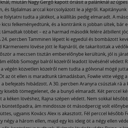
knál, miután Nagy Gergő kapott óriásit a palánknál az újpes
 és fájdalmas arccal korcsolyázott le a jégről. Kapitányunk
 folytatni tudta a játékot, a kiállítás pedig elmaradt. A más
 kicsi felkeményedtünk, és a kontráink is jobban ültek, bár e
ek támadtak többet – ez a harmad második felére átbillent jó
A 24. percben Tamminen lépett ki egyedül és bombázott kev
 Kärmeniemi lövése jött le Rajnáról, de takarítottak a védők
őször a meccsen tisztán emberelőnybe kerültünk, jól is jára
ám előbb Somogyi balról közelről leadott lövésénél védett 
 végén közvetlen közelről nem tudta a gólvonal mögé jutta
Öt az öt ellen is maradtunk támadásban, Fowlie vitte végig 
 a befejezés hibádzott. A 30. percben Aranyra csúsztak rá a
egy kisebb tömegjelenet, de a bunyó elmaradt. Két perccel k
tt a kéken lövéshez, Rajna szépen védett. Nem sokkal későb
a büntetőpadra, ám mindössze öt másodpercig volt előnybe
üttes, ugyanis Kovács Alex is akasztott. Fél perccel később F
gy négy a három ellen, majd egy kis ideig öt a négy ellen véd