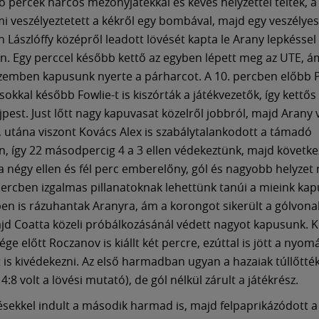
ő percek harcos mezőnyjátékkal és kevés helyzettel teltek, a
 veszélyeztetett a kékről egy bombával, majd egy veszélyes
n Lászlóffy középről leadott lövését kapta le Arany lepkéssel
n. Egy perccel később kettő az egyben lépett meg az UTE, á
szemben kapusunk nyerte a párharcot. A 10. percben előbb 
okkal később Fowlie-t is kiszórták a játékvezetők, így kettő
Újpest. Just lőtt nagy kapuvasat közelről jobbról, majd Arany
, utána viszont Kovács Alex is szabálytalankodott a támadó
 így 22 másodpercig 4 a 3 ellen védekeztünk, majd követke
a négy ellen és fél perc emberelőny, gól és nagyobb helyzet n
percben izgalmas pillanatoknak lehettünk tanúi a mieink kapu
en is rázuhantak Aranyra, ám a korongot sikerült a gólvonal
ajd Coatta közeli próbálkozásánál védett nagyot kapusunk. Ké
ége előtt Roczanov is kiállt két percre, ezúttal is jött a nyom
t is kivédekezni. Az első harmadban ugyan a hazaiak túllőtté
4:8 volt a lövési mutató), de gól nélkül zárult a játékrész.
sekkel indult a második harmad is, majd felpaprikázódott a