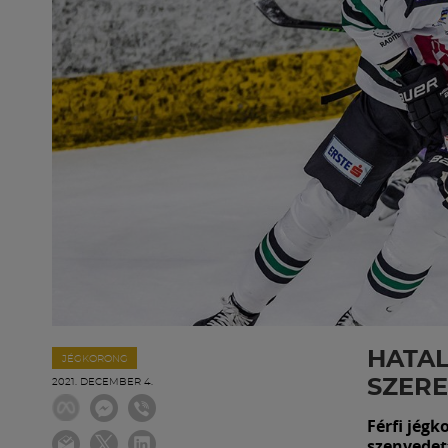
HATA
JÉGKORONG
SZERE
2021. DECEMBER 4.
Férfi jégk
szenvedett