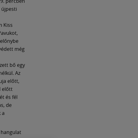
 9. percben
 újpesti
m Kiss
Pavukot,
s előnybe
 védett még
zett bő egy
élkül. Az
ja előtt,
 előtt
t és fél
ás, de
k a
 hangulat