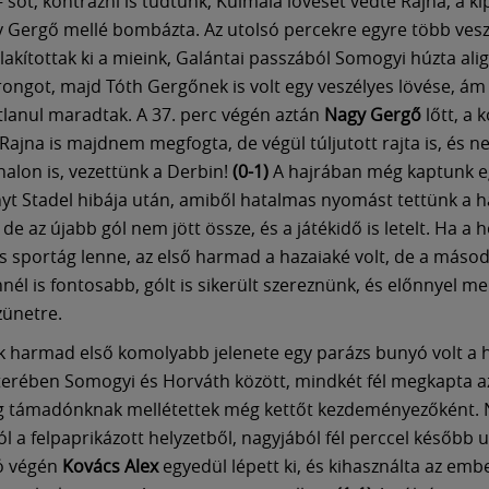
 sőt, kontrázni is tudtunk, Kulmala lövését védte Rajna, a k
 Gergő mellé bombázta. Az utolsó percekre egyre több vesz
alakítottak ki a mieink, Galántai passzából Somogyi húzta ali
rongot, majd Tóth Gergőnek is volt egy veszélyes lövése, ám
tlanul maradtak. A 37. perc végén aztán
Nagy Gergő
lőtt, a
 Rajna is majdnem megfogta, de végül túljutott rajta is, és n
nalon is, vezettünk a Derbin!
(0-1)
A hajrában még kaptunk e
t Stadel hibája után, amiből hatalmas nyomást tettünk a h
e az újabb gól nem jött össze, és a játékidő is letelt. Ha a h
 sportág lenne, az első harmad a hazaiaké volt, de a másod
nnél is fontosabb, gólt is sikerült szereznünk, és előnnyel m
zünetre.
 harmad első komolyabb jelenete egy parázs bunyó volt a 
terében Somogyi és Horváth között, mindkét fél megkapta a
íg támadónknak mellétettek még kettőt kezdeményezőként.
jól a felpaprikázott helyzetből, nagyjából fél perccel később 
ió végén
Kovács Alex
egyedül lépett ki, és kihasználta az emb