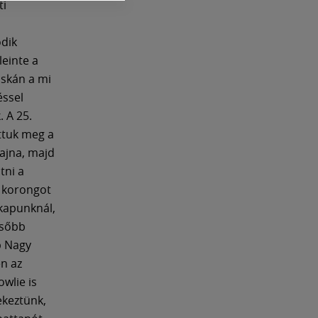
ti
odik
leinte a
cskán a mi
éssel
. A 25.
ttuk meg a
Rajna, majd
tni a
a korongot
 kapunknál,
ésőbb
b Nagy
n az
owlie is
ekeztünk,