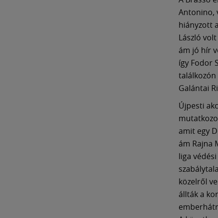
Antonino, 
hiányzott 
László vol
ám jó hír 
így Fodor S
találkozón
Galántai R
Újpesti ak
mutatkozot
amit egy D
ám Rajna M
liga védés
szabálytal
közelről v
állták a k
emberhátrá