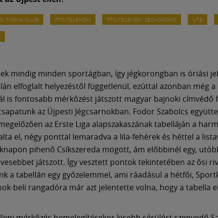
SI TORNA CLUB
FTC-TELEKOM
FTC-TELEKOM JÉGKORONG
UTE
Z
ek mindig minden sportágban, így jégkorongban is óriási j
llán elfoglalt helyezéstől függetlenül, ezúttal azonban még a
l is fontosabb mérkőzést játszott magyar bajnoki címvédő f
sapatunk az Újpesti Jégcsarnokban. Fodor Szabolcs együtte
 megelőzően az Erste Liga alapszakaszának tabelláján a har
alta el, négy ponttal lemaradva a lila-fehérek és héttel a list
éknapon pihenő Csíkszereda mögött, ám előbbinél egy, utóbb
esebbet játszott. Így vesztett pontok tekintetében az ősi riv
nk a tabellán egy győzelemmel, ami ráadásul a hétfői, Sportk
ok-beli rangadóra már azt jelentette volna, hogy a tabella e
lleni mérkőzés bemelegítésekor kisebb sérülést szenvedő Sa