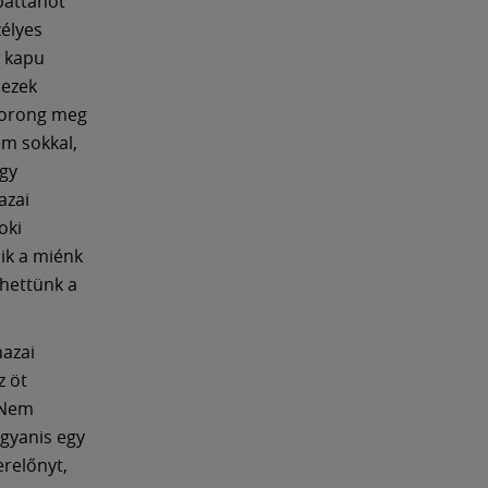
ipattanót
élyes
g kapu
 ezek
 korong meg
em sokkal,
gy
azai
oki
ik a miénk
ehettünk a
hazai
z öt
 Nem
ugyanis egy
erelőnyt,