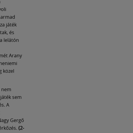
a
oli
 harmad
za játék
tak, és
a lelátón
smét Arany
rmeniemi
g közel
n nem
 játék sem
és. A
t
 Nagy Gergő
érkőzés.
(2-