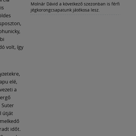
Molnár Dávid a következő szezonban is férfi
is
jégkorongcsapatunk játékosa lesz.
öldes
sposzton,
ohunicky,
bi
ó volt, így
yzetekre,
apu elé,
vezeti a
Gergő
 Suter
 útját
iemelkedő
adt időt.