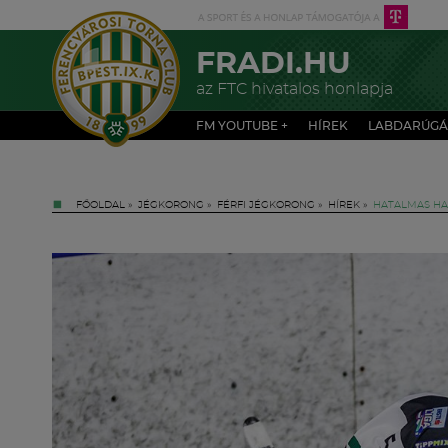
FRADI.HU
az FTC hivatalos honlapja
FM YOUTUBE +
HÍREK
LABDARÚGÁ
FŐOLDAL
»
JÉGKORONG
»
FÉRFI JÉGKORONG
»
HÍREK
»
HATALMAS HA