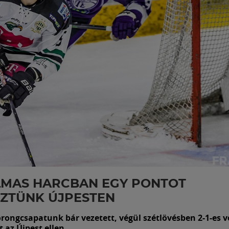
LMAS HARCBAN EGY PONTOT
ZTÜNK ÚJPESTEN
orongcsapatunk bár vezetett, végül szétlövésben 2-1-es v
 az Újpest ellen.