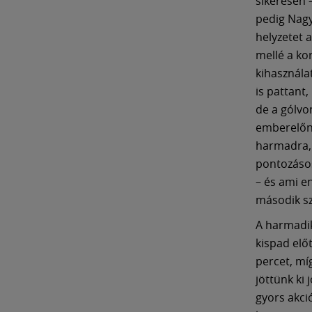
sikeresen –
pedig Nagy
helyzetet 
mellé a ko
kihasznála
is pattant,
de a gólvo
emberelőny
harmadra, d
pontozásos
– és ami e
második s
A harmadik
kispad elő
percet, m
jöttünk ki 
gyors akc