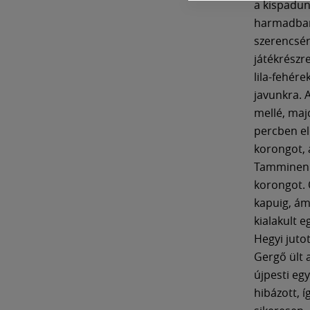
a kispadun
harmadban,
szerencsére
játékrészre
lila-fehér
javunkra. 
mellé, majd
percben el
korongot, 
Tamminen a
korongot. 
kapuig, ám
kialakult 
Hegyi juto
Gergő ült 
újpesti egy
hibázott, í