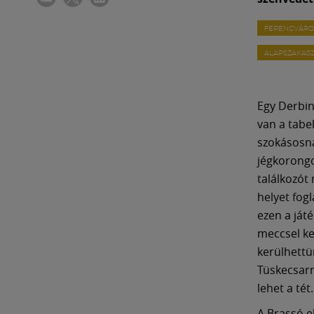
FERENCVÁRO
ALAPSZAKAS
Egy Derbin
van a tabe
szokásosná
jégkorongc
találkozót
helyet fogl
ezen a ját
meccsel kev
kerülhettü
Tüskecsarn
lehet a tét.
A Brassó e