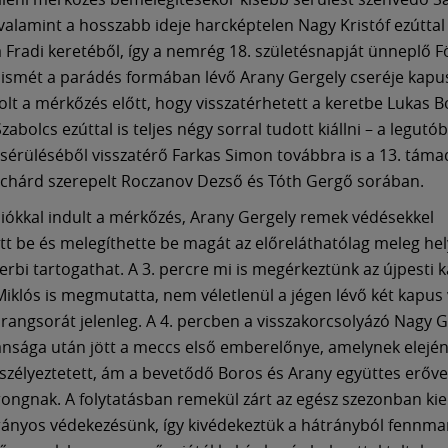
valamint a hosszabb ideje harcképtelen Nagy Kristóf ezúttal 
a Fradi keretéből, így a nemrég 18. születésnapját ünneplő F
t ismét a parádés formában lévő Arany Gergely cseréje kapu
volt a mérkőzés előtt, hogy visszatérhetett a keretbe Lukas B
zabolcs ezúttal is teljes négy sorral tudott kiállni – a legutób
 sérüléséből visszatérő Farkas Simon továbbra is a 13. támad
ichárd szerepelt Roczanov Dezső és Tóth Gergő sorában.
ciókkal indult a mérkőzés, Arany Gergely remek védésekkel
t be és melegíthette be magát az előreláthatólag meleg hel
erbi tartogathat. A 3. percre mi is megérkeztünk az újpesti k
iklós is megmutatta, nem véletlenül a jégen lévő két kapus 
i rangsorát jelenleg. A 4. percben a visszakorcsolyázó Nagy 
ansága után jött a meccs első emberelőnye, amelynek elején
eszélyeztetett, ám a bevetődő Boros és Arany együttes erővel
orongnak. A folytatásban remekül zárt az egész szezonban k
nyos védekezésünk, így kivédekeztük a hátrányból fennmar