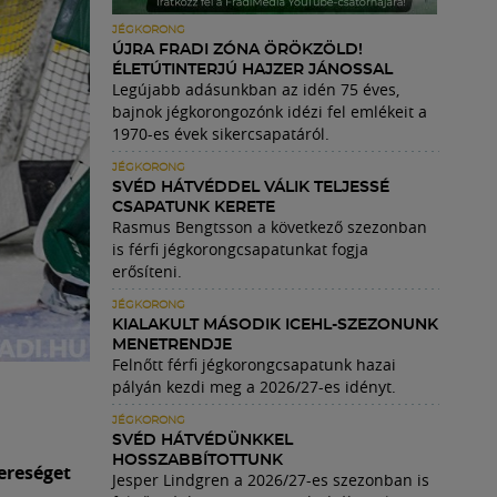
JÉGKORONG
ÚJRA FRADI ZÓNA ÖRÖKZÖLD!
ÉLETÚTINTERJÚ HAJZER JÁNOSSAL
Legújabb adásunkban az idén 75 éves,
bajnok jégkorongozónk idézi fel emlékeit a
1970-es évek sikercsapatáról.
JÉGKORONG
SVÉD HÁTVÉDDEL VÁLIK TELJESSÉ
CSAPATUNK KERETE
Rasmus Bengtsson a következő szezonban
is férfi jégkorongcsapatunkat fogja
erősíteni.
JÉGKORONG
KIALAKULT MÁSODIK ICEHL-SZEZONUNK
MENETRENDJE
Felnőtt férfi jégkorongcsapatunk hazai
pályán kezdi meg a 2026/27-es idényt.
JÉGKORONG
SVÉD HÁTVÉDÜNKKEL
HOSSZABBÍTOTTUNK
ereséget
Jesper Lindgren a 2026/27-es szezonban is