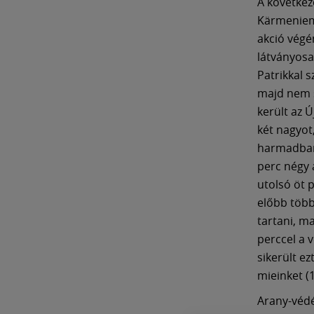
A következ
Kärmeniemi
akció végé
látványosa
Patrikkal 
majd nem s
került az 
két nagyot
harmadban,
perc négy 
utolsó öt 
előbb több
tartani, m
perccel a v
sikerült ez
mieinket (1
Arany-védé