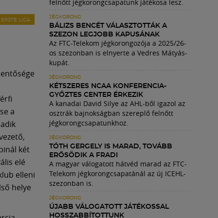
felnőtt jégkorongcsapatunk játékosa lesz.
JÉGKORONG
ERSTE LIGA
BÁLIZS BENCÉT VÁLASZTOTTÁK A
SZEZON LEGJOBB KAPUSÁNAK
Az FTC-Telekom jégkorongozója a 2025/26-
os szezonban is elnyerte a Vedres Mátyás-
kupát.
elentősége
JÉGKORONG
KÉTSZERES NCAA KONFERENCIA-
GYŐZTES CENTER ÉRKEZIK
érfi
A kanadai David Silye az AHL-ből igazol az
se a
osztrák bajnokságban szereplő felnőtt
jégkorongcsapatunkhoz.
madik
avezető,
JÉGKORONG
TÓTH GERGELY IS MARAD, TOVÁBB
inál két
ERŐSÖDIK A FRADI
ális elé
A magyar válogatott hátvéd marad az FTC-
Telekom jégkorongcsapatánál az új ICEHL-
lub elleni
szezonban is.
lső helye
JÉGKORONG
ÚJABB VÁLOGATOTT JÁTÉKOSSAL
rcia
HOSSZABBÍTOTTUNK