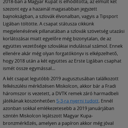
2018-ban a Magyar Kupát is elhódította, az elmúlt két
szezont egy a hazainál magasabban jegyzett
bajnokságban, a szlovák élvonalban, vagyis a Tipsport
Ligában töltötte. A csapat státusza cikkünk
megjelenésének pillanatában a szlovák szövetség utazási
korlátozásai miatt egyelőre még bizonytalan, de az
együttes vezetősége szlovákiai indulással számol. Ennek
ellenére akár még olyan forgatókönyv is elképzelhető,
hogy 2018 után a két együttes az Erste Ligában csaphat
ismét össze egymással…
A két csapat legutóbb 2019 augusztusában találkozott
felkészülési mérkőzésen Miskolcon, akkor bár a Fradi
háromszor is vezetett, a DVTK remek záró harmadbeli
játékának köszönhetően
5-3-ra nyerni tudott
. Ennél
azonban sokkal emlékezetesebb a 2019 januárjában
szintén Miskolcon lejátszott Magyar Kupa-
bronzmérkőzés, amelyen a papíron akkor még jóval