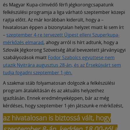
Múzeum
és Magyar Kupa-címvédő férfi jégkorongcsapatunk
felkészülési programja a liga várható szeptember közepi
English
rajtja előtt. Az már korábban kiderült, hogy a –
hivatalosan éppen a bizonytalan helyzet miatt ki sem írt
–
szeptember 4-re tervezett Újpest elleni Szuperkupa-
mérkőzés elmarad
, ahogy arról is hírt adtunk, hogy a
Szlovák Jégkorong Szövetség által bevezetett járványügyi
szabályozások miatt
Fodor Szabolcs együttese nem
utazik Nyitrára augusztus 28-án, és az Érsekújvárt sem
tudja fogadni szeptember 1-jén.
A szakmai stáb folyamatosan dolgozik a felkészülési
program átalakításán és az aktuális helyzethez
igazításán. Ennek eredményeképpen, bár az még
kérdéses, hogy szeptember 1-jén játszunk-e mérkőzést,
az hivatalosan is biztossá vált, hogy
szeptember 8-án, kedden 18.00-tól a