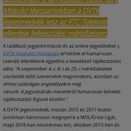
Miskolci Jégcsarnokban a DVTK
Jegesmedvék lesz az FTC-Telekom
ellenfele felkészülési mérkőzésen.
A találkozó jegyinformációi és az online jegyelővétel
a
DVTK hivatalos honlapján
érhetőek el hamarosan.
Leendő ellenfelünk egyelőre a következő tájékoztatást
adta:
"A szeptember 4.-i, 8.-i és 25.-i mérkőzéseket
szurkolók előtt szeretnénk megrendezni, azonban az
ehhez szükséges engedélyekre még
várunk. A jegyvásárlás menetéről hamarosan bővebb
tájékoztatást fogunk közölni."
A DVTK Jegesmedvék, miután 2015 és 2017 között
zsinórban háromszor megnyerte a MOL/Erste Ligát,
majd 2018-ban ezüstérmes lett, eközben 2015-ben és