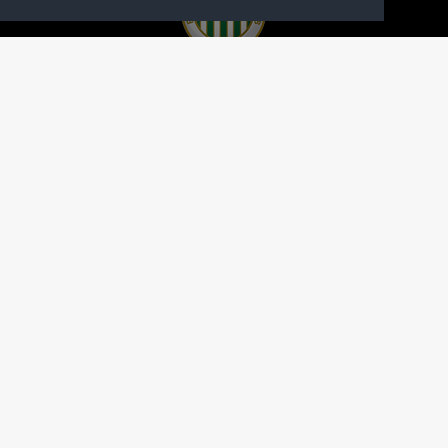
A FERENCVÁROSI TORNA CLUB HIVATALOS
HONLAPJA
SAJTÓCENTER
KAPCSOLAT
IMPRESSZUM
MODERÁLÁSI ALAPELVEK
HONLAP ADATKEZELÉSI TÁJÉKOZTATÓ