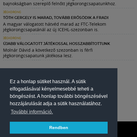
bajnokságban szereplő felnőtt jégkorongcsapatunkhoz.
JÉGKORONG
TÓTH GERGELY IS MARAD, TOVÁBB ERŐSÖDIK A FRADI
A magyar válogatott hátvéd marad az FTC-Telekom
jégkorongcsapatánál az új ICEHL-szezonban is.
JÉGKORONG
ÚJABB VÁLOGATOTT JÁTÉKOSSAL HOSSZABBÍTOTTUNK
Molnár Dávid a következő szezonban is férfi
jégkorongcsapatunk játékosa lesz.
Ez a honlap sütiket használ. A sütik
elfogadásával kényelmesebbé teheti a
böngészést. A honlap további böngészésével
hozzájárulását adja a sütik használatához.
További információ.
Rendben