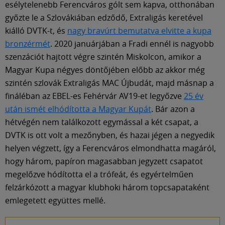
esélytelenebb Ferencváros gólt sem kapva, otthonában
győzte le a Szlovákiában edződő, Extraligás keretével
kiálló DVTK-t, és
nagy bravúrt bemutatva elvitte a kupa
bronzérmét
. 2020 januárjában a Fradi ennél is nagyobb
szenzációt hajtott végre szintén Miskolcon, amikor a
Magyar Kupa négyes döntőjében előbb az akkor még
szintén szlovák Extraligás MAC Újbudát, majd másnap a
fináléban az EBEL-es Fehérvár AV19-et legyőzve
25 év
után ismét elhódította a Magyar Kupát
. Bár azon a
hétvégén nem találkozott egymással a két csapat, a
DVTK is ott volt a mezőnyben, és hazai jégen a negyedik
helyen végzett, így a Ferencváros elmondhatta magáról,
hogy három, papíron magasabban jegyzett csapatot
megelőzve hódította el a trófeát, és egyértelműen
felzárkózott a magyar klubhoki három topcsapataként
emlegetett együttes mellé.