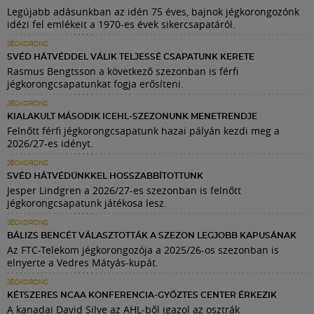
Legújabb adásunkban az idén 75 éves, bajnok jégkorongozónk
idézi fel emlékeit a 1970-es évek sikercsapatáról.
JÉGKORONG
SVÉD HÁTVÉDDEL VÁLIK TELJESSÉ CSAPATUNK KERETE
Rasmus Bengtsson a következő szezonban is férfi
jégkorongcsapatunkat fogja erősíteni.
JÉGKORONG
KIALAKULT MÁSODIK ICEHL-SZEZONUNK MENETRENDJE
Felnőtt férfi jégkorongcsapatunk hazai pályán kezdi meg a
2026/27-es idényt.
JÉGKORONG
SVÉD HÁTVÉDÜNKKEL HOSSZABBÍTOTTUNK
Jesper Lindgren a 2026/27-es szezonban is felnőtt
jégkorongcsapatunk játékosa lesz.
JÉGKORONG
BÁLIZS BENCÉT VÁLASZTOTTÁK A SZEZON LEGJOBB KAPUSÁNAK
Az FTC-Telekom jégkorongozója a 2025/26-os szezonban is
elnyerte a Vedres Mátyás-kupát.
JÉGKORONG
KÉTSZERES NCAA KONFERENCIA-GYŐZTES CENTER ÉRKEZIK
A kanadai David Silye az AHL-ből igazol az osztrák