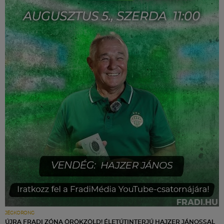
JÉGKORONG
ÚJRA FRADI ZÓNA ÖRÖKZÖLD! ÉLETÚTINTERJÚ HAJZER JÁNOSSAL