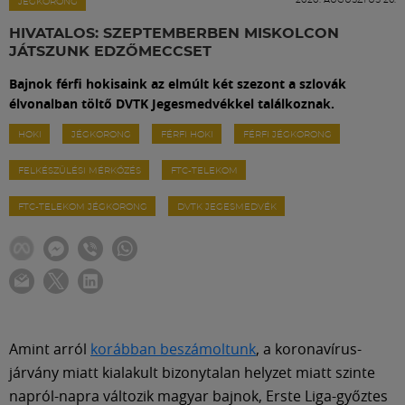
Labdarúgás
JÉGKORONG
HIVATALOS: SZEPTEMBERBEN MISKOLCON
JÁTSZUNK EDZŐMECCSET
Szakosztályok
Bajnok férfi hokisaink az elmúlt két szezont a szlovák
élvonalban töltő DVTK Jegesmedvékkel találkoznak.
Meccscenter
HOKI
JÉGKORONG
FÉRFI HOKI
FÉRFI JÉGKORONG
FELKÉSZÜLÉSI MÉRKŐZÉS
FTC-TELEKOM
Klub
FTC-TELEKOM JÉGKORONG
DVTK JEGESMEDVÉK
Szolgáltatások
Shop
Közösség
Amint arról
korábban beszámoltunk
, a koronavírus-
járvány miatt kialakult bizonytalan helyzet miatt szinte
napról-napra változik magyar bajnok, Erste Liga-győztes