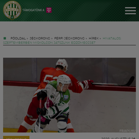
FŐOLDAL
»
JÉGKORONG
»
FÉRFI JÉGKORONG
»
HÍREK
»
HIVATALOS:
SZEPTEMBERBEN MISKOLCON JÁTSZUNK EDZŐMECCSET
Jegyek
FM YouTube +
Hírek
2020. AUGUSZTUS 26.