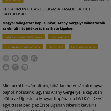
Labdarúgás
JÉGKORONG
JÉGKORONG ERSTE LIGA: A FRADIÉ A HÉT
JÁTÉKOSA!
Szakosztályok
Magyar válogatott kapusunkat, Arany Gergelyt választották
az elmúlt hét játékosává az Erste Ligában.
Meccscenter
FERENCVÁROSI TORNA CLUB
FTC-TELEKOM
FTC-TELEKOM JÉGKORONG
FÉRFI HOKI
FÉRFI JÉGKORONG
Klub
Szolgáltatások
Shop
Mint arról beszámoltunk, hibátlan hetet zártak magyar
bajnok hokisaink, ugyanis Arany Gergellyel a kapuban
Közösség
előbb az Újpestet a Magyar Kupában, a DVTK és DEAC
együttesét pedig az Erste Ligában sikerült kétvállra