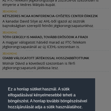
Az FTC-Telekom jégkorongozója a 2025/26-os szezonban is
elnyerte a Vedres Mátyás-kupát.
JÉGKORONG
KÉTSZERES NCAA KONFERENCIA-GYŐZTES CENTER ÉRKEZIK
A kanadai David Silye az AHL-ből igazol az osztrák
bajnokságban szereplő felnőtt jégkorongcsapatunkhoz.
JÉGKORONG
TÓTH GERGELY IS MARAD, TOVÁBB ERŐSÖDIK A FRADI
A magyar válogatott hátvéd marad az FTC-Telekom
jégkorongcsapatánál az új ICEHL-szezonban is.
JÉGKORONG
ÚJABB VÁLOGATOTT JÁTÉKOSSAL HOSSZABBÍTOTTUNK
Molnár Dávid a következő szezonban is férfi
jégkorongcsapatunk játékosa lesz.
Ez a honlap sütiket használ. A sütik
elfogadásával kényelmesebbé teheti a
böngészést. A honlap további böngészésével
hozzájárulását adja a sütik használatához.