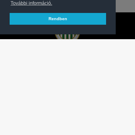
További információ.
Rendben
A FERENCVÁROSI TORNA CLUB HIVATALOS
HONLAPJA
SAJTÓCENTER
KAPCSOLAT
IMPRESSZUM
MODERÁLÁSI ALAPELVEK