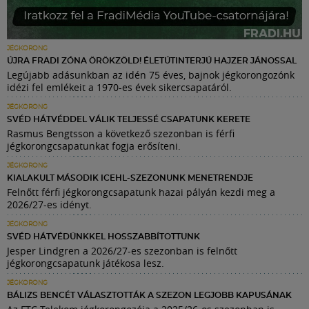
JÉGKORONG
ÚJRA FRADI ZÓNA ÖRÖKZÖLD! ÉLETÚTINTERJÚ HAJZER JÁNOSSAL
Legújabb adásunkban az idén 75 éves, bajnok jégkorongozónk
idézi fel emlékeit a 1970-es évek sikercsapatáról.
JÉGKORONG
SVÉD HÁTVÉDDEL VÁLIK TELJESSÉ CSAPATUNK KERETE
Rasmus Bengtsson a következő szezonban is férfi
jégkorongcsapatunkat fogja erősíteni.
JÉGKORONG
KIALAKULT MÁSODIK ICEHL-SZEZONUNK MENETRENDJE
Felnőtt férfi jégkorongcsapatunk hazai pályán kezdi meg a
2026/27-es idényt.
JÉGKORONG
SVÉD HÁTVÉDÜNKKEL HOSSZABBÍTOTTUNK
Jesper Lindgren a 2026/27-es szezonban is felnőtt
jégkorongcsapatunk játékosa lesz.
JÉGKORONG
BÁLIZS BENCÉT VÁLASZTOTTÁK A SZEZON LEGJOBB KAPUSÁNAK