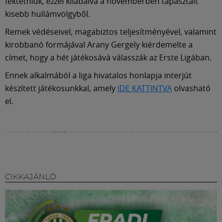
Múzeum
fektetniük, ezzel kilábalva a novemberben tapasztalt
kisebb hullámvölgyből.
English
Remek védéseivel, magabiztos teljesítményével, valamint
kirobbanó formájával Arany Gergely kiérdemelte a
címet, hogy a hét játékosává válasszák az Erste Ligában.
Ennek alkalmából a liga hivatalos honlapja interjút
készített játékosunkkal, amely
IDE KATTINTVA
olvasható
el.
CIKKAJÁNLÓ