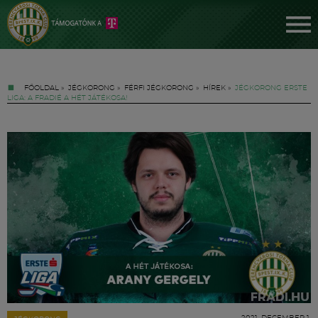
FŐOLDAL
»
JÉGKORONG
»
FÉRFI JÉGKORONG
»
HÍREK
»
JÉGKORONG ERSTE
LIGA: A FRADIÉ A HÉT JÁTÉKOSA!
Jegyek
FM YouTube +
Hírek
2021. DECEMBER 1.