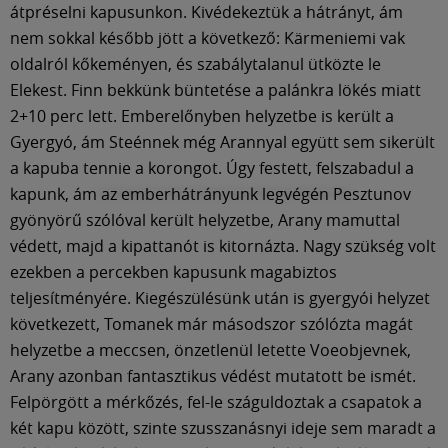
átpréselni kapusunkon. Kivédekeztük a hátrányt, ám
nem sokkal később jött a következő: Kärmeniemi vak
oldalról kőkeményen, és szabálytalanul ütközte le
Elekest. Finn bekkünk büntetése a palánkra lökés miatt
2+10 perc lett. Emberelőnyben helyzetbe is került a
Gyergyó, ám Steénnek még Arannyal együtt sem sikerült
a kapuba tennie a korongot. Úgy festett, felszabadul a
kapunk, ám az emberhátrányunk legvégén Pesztunov
gyönyörű szólóval került helyzetbe, Arany mamuttal
védett, majd a kipattanót is kitornázta. Nagy szükség volt
ezekben a percekben kapusunk magabiztos
teljesítményére. Kiegészülésünk után is gyergyói helyzet
következett, Tomanek már másodszor szólózta magát
helyzetbe a meccsen, önzetlenül letette Voeobjevnek,
Arany azonban fantasztikus védést mutatott be ismét.
Felpörgött a mérkőzés, fel-le száguldoztak a csapatok a
két kapu között, szinte szusszanásnyi ideje sem maradt a