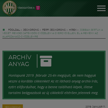
FŐOLDAL
»
JÉGKORONG
»
FÉRFI JÉGKORONG
»
HÍREK
»
JOBBAN BÍRTUK A
VÉGÉT: RENDES JÁTÉKIDŐS GYŐZELEM A GYERGYÓ ELLEN, ÉL A REMÉNY AZ
ALAPSZAKASZ-GYŐZELEMRE
ARCHÍV
Jegyek
ANYAG
Honlapunk 2019. február 25-én megújult, de nem hagyjuk
FM YouTube +
veszni a korábbi cikkeinket! Az itt látható anyag archív írás,
ezért előfordulhat, hogy a benne található képek, illetve
tartalmi beágyazások az új cikkektől eltérően jelennek meg.
Hírek
2019. JANUÁR 11.
JÉGKORONG