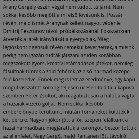
Arany Gergely eszén végül nem tudott túljárni. Nem
sokkal később megjött a mi első lövésünk is, Pozsár
révén, majd ismét Aranynak kellett nagyot védenie
Dmitrij Pesztunov távoli próbálkozásánál. Fokozatosan
átvették a játék irányítását a gyergyóiak, főleg
légióskontingensük révén remekül kevergettek, a mieink
pedig nem igazán tudták játszani az idén korábban
megszokott gyors, kreatív letámadásos játékot, némileg
fásultnak tűntek a zöld-fehérek az első harmad közepe
felé közeledve. Ennek meg is lett az eredménye, egy kapu
mögül visszatett korong teljesen üresen találta a kapuval
szemben Péter Zsoltot, aki magabiztosan a hálóba vágta
a hazaiak vezető gólját. Nem sokkal később
emberelőnybe kerültünk, miután Tomaneket küldték ki
két percre. Nagyon jókor jött a fór, szépen felálltunk a
hazai harmadban, megjárattuk a korongot, beszorítottuk
az ellenfelet. Nagy Gergő, majd Rantanen lőtt távolról,