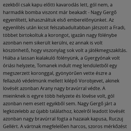
ezekből csak kapu előtti kavarodás lett, gól nem, a
harmadik bomba viszont már beakadt - Nagy Gergő
egyenlített, kihasználtuk első emberelőnyünket. Az
egyenlítés után kicsit felszabadultabban játszott a Fradi,
többet birtokoltuk a korongot, igazán nagy fölénybe
azonban nem sikerült kerülni, ez annak is volt
köszönhető, hogy viszonylag sok volt a játékmegszakítás.
Hiába a lassan kialakuló fölényünk, a Gyergyónak volt
óriási helyzete, Tomanek indult meg lendületből egy
megszerzett koronggal, gyönyörűen vette észre a
fellazuló védelmünk mellett kilépő Vorobjevet, akinek
lövését azonban Arany nagy bravúrral védte. A
mieinknek is egyre több helyzete és lövése volt, gól
azonban nem esett egyikből sem. Nagy Gergő járt a
legközelebb az újabb találathoz, közelről leadott lövését
azonban nagy bravúrral fogta a hazaiak kapusa, Ruczuj
Gellért. A vártnak megfelelően harcos, szoros mérkőzést