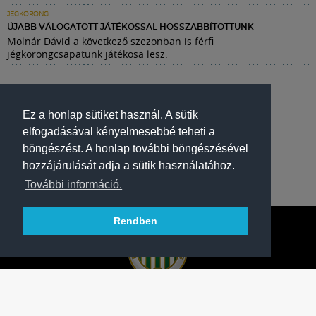
JÉGKORONG
ÚJABB VÁLOGATOTT JÁTÉKOSSAL HOSSZABBÍTOTTUNK
Molnár Dávid a következő szezonban is férfi
jégkorongcsapatunk játékosa lesz.
Ez a honlap sütiket használ. A sütik
elfogadásával kényelmesebbé teheti a
böngészést. A honlap további böngészésével
hozzájárulását adja a sütik használatához.
További információ.
Rendben
A FERENCVÁROSI TORNA CLUB HIVATALOS