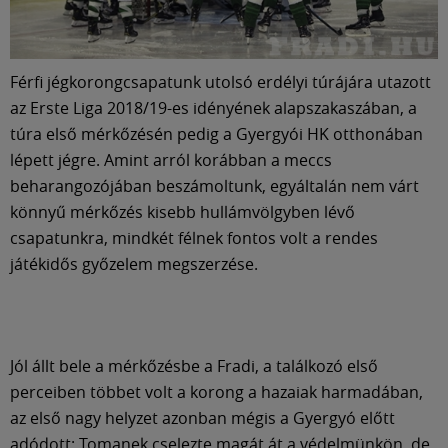
Múzeum
English
Férfi jégkorongcsapatunk utolsó erdélyi túrájára utazott
az Erste Liga 2018/19-es idényének alapszakaszában, a
túra első mérkőzésén pedig a Gyergyói HK otthonában
lépett jégre. Amint arról korábban a meccs
beharangozójában beszámoltunk, egyáltalán nem várt
könnyű mérkőzés kisebb hullámvölgyben lévő
csapatunkra, mindkét félnek fontos volt a rendes
játékidős győzelem megszerzése.
Jól állt bele a mérkőzésbe a Fradi, a találkozó első
perceiben többet volt a korong a hazaiak harmadában,
az első nagy helyzet azonban mégis a Gyergyó előtt
adódott: Tomanek cselezte magát át a védelmünkön, de