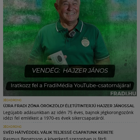
JÉGKORONG
ÚJRA FRADI ZÓNA ÖRÖKZÖLD! ÉLETÚTINTERJÚ HAJZER JÁNOSSAL
Legújabb adásunkban az idén 75 éves, bajnok jégkorongozónk
idézi fel emlékeit a 1970-es évek sikercsapatáról.
JÉGKORONG
SVÉD HÁTVÉDDEL VÁLIK TELJESSÉ CSAPATUNK KERETE
Rasmus Bengtsson a következő szezonban is férfi