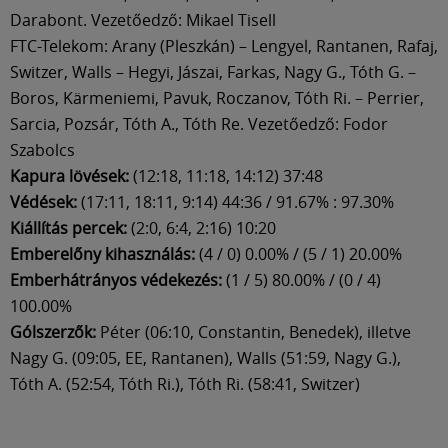
Darabont. Vezetőedző: Mikael Tisell
FTC-Telekom: Arany (Pleszkán) – Lengyel, Rantanen, Rafaj,
Switzer, Walls – Hegyi, Jászai, Farkas, Nagy G., Tóth G. –
Boros, Kärmeniemi, Pavuk, Roczanov, Tóth Ri. – Perrier,
Sarcia, Pozsár, Tóth A., Tóth Re. Vezetőedző: Fodor
Szabolcs
Kapura lövések:
(12:18, 11:18, 14:12) 37:48
Védések:
(17:11, 18:11, 9:14) 44:36 / 91.67% : 97.30%
Kiállítás percek:
(2:0, 6:4, 2:16) 10:20
Emberelőny kihasználás:
(4 / 0) 0.00% / (5 / 1) 20.00%
Emberhátrányos védekezés:
(1 / 5) 80.00% / (0 / 4)
100.00%
Gólszerzők:
Péter (06:10, Constantin, Benedek), illetve
Nagy G. (09:05, EE, Rantanen), Walls (51:59, Nagy G.),
Tóth A. (52:54, Tóth Ri.), Tóth Ri. (58:41, Switzer)