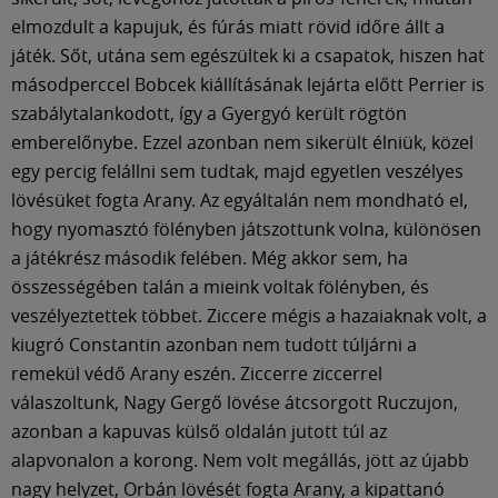
elmozdult a kapujuk, és fúrás miatt rövid időre állt a
játék. Sőt, utána sem egészültek ki a csapatok, hiszen hat
másodperccel Bobcek kiállításának lejárta előtt Perrier is
szabálytalankodott, így a Gyergyó került rögtön
emberelőnybe. Ezzel azonban nem sikerült élniük, közel
egy percig felállni sem tudtak, majd egyetlen veszélyes
lövésüket fogta Arany. Az egyáltalán nem mondható el,
hogy nyomasztó fölényben játszottunk volna, különösen
a játékrész második felében. Még akkor sem, ha
összességében talán a mieink voltak fölényben, és
veszélyeztettek többet. Ziccere mégis a hazaiaknak volt, a
kiugró Constantin azonban nem tudott túljárni a
remekül védő Arany eszén. Ziccerre ziccerrel
válaszoltunk, Nagy Gergő lövése átcsorgott Ruczujon,
azonban a kapuvas külső oldalán jutott túl az
alapvonalon a korong. Nem volt megállás, jött az újabb
nagy helyzet, Orbán lövését fogta Arany, a kipattanó