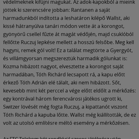
védelmeknek kifújni magukat. Az adok-kapokból a mieink
jöttek ki szerencsére jobban: Rantanen a saját
harmadunkból indította a leshatáron kilépő Wallst, aki
kissé hátranyúlva tanári módon vette át a korongot,
gyönyörű csellel fűzte át magát védőjén, majd csuklóból
fellőtte Ruczuj lepkése mellett a hosszú felsőbe. Meg kell
hagyni, remek gól volt! Ez a találat megtörte a Gyergyót,
és villámgyorsan megszereztük harmadik gólunkat is:
Kozma hibázott nagyot, elvesztette a korongot saját
harmadában, Tóth Richárd lecsapott rá, a kapu előtt
érkező Tóth Adrián elé tálalt, aki nem hibázott. Sőt,
kevesebb mint két perccel a vége előtt eldőlt a mérkőzés:
egy kontrával három ferencvárosi játékos ugrott ki,
Switzer lövését még fogta Ruczuj, a kipattanót viszont
Tóth Richárd a kapuba lőtte. Wallst még kiállították, de ez
volt az utolsó említésre méltó esemény a mérkőzésen.
Az FTC-Telekom két rendkívül szoros játékrész után