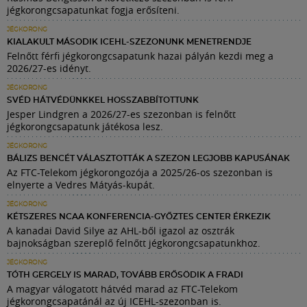
jégkorongcsapatunkat fogja erősíteni.
JÉGKORONG
KIALAKULT MÁSODIK ICEHL-SZEZONUNK MENETRENDJE
Felnőtt férfi jégkorongcsapatunk hazai pályán kezdi meg a
2026/27-es idényt.
JÉGKORONG
SVÉD HÁTVÉDÜNKKEL HOSSZABBÍTOTTUNK
Jesper Lindgren a 2026/27-es szezonban is felnőtt
jégkorongcsapatunk játékosa lesz.
JÉGKORONG
BÁLIZS BENCÉT VÁLASZTOTTÁK A SZEZON LEGJOBB KAPUSÁNAK
Az FTC-Telekom jégkorongozója a 2025/26-os szezonban is
elnyerte a Vedres Mátyás-kupát.
JÉGKORONG
KÉTSZERES NCAA KONFERENCIA-GYŐZTES CENTER ÉRKEZIK
A kanadai David Silye az AHL-ből igazol az osztrák
bajnokságban szereplő felnőtt jégkorongcsapatunkhoz.
JÉGKORONG
TÓTH GERGELY IS MARAD, TOVÁBB ERŐSÖDIK A FRADI
A magyar válogatott hátvéd marad az FTC-Telekom
jégkorongcsapatánál az új ICEHL-szezonban is.