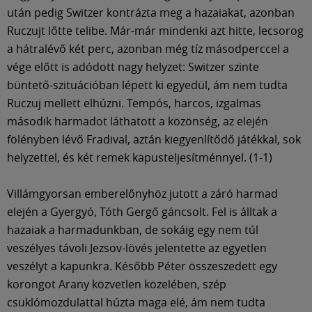
után pedig Switzer kontrázta meg a hazaiakat, azonban
Ruczujt lőtte telibe. Már-már mindenki azt hitte, lecsorog
a hátralévő két perc, azonban még tíz másodperccel a
vége előtt is adódott nagy helyzet: Switzer szinte
büntető-szituációban lépett ki egyedül, ám nem tudta
Ruczuj mellett elhúzni. Tempós, harcos, izgalmas
második harmadot láthatott a közönség, az elején
fölényben lévő Fradival, aztán kiegyenlítődő játékkal, sok
helyzettel, és két remek kapusteljesítménnyel. (1-1)
Villámgyorsan emberelőnyhöz jutott a záró harmad
elején a Gyergyó, Tóth Gergő gáncsolt. Fel is álltak a
hazaiak a harmadunkban, de sokáig egy nem túl
veszélyes távoli Jezsov-lövés jelentette az egyetlen
veszélyt a kapunkra. Később Péter összeszedett egy
korongot Arany közvetlen közelében, szép
csuklómozdulattal húzta maga elé, ám nem tudta