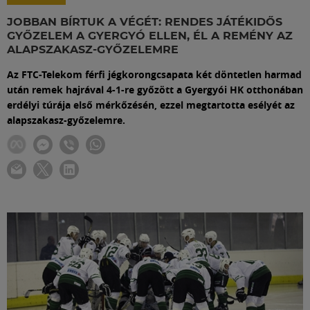
Labdarúgás
JOBBAN BÍRTUK A VÉGÉT: RENDES JÁTÉKIDŐS
GYŐZELEM A GYERGYÓ ELLEN, ÉL A REMÉNY AZ
Szakosztályok
ALAPSZAKASZ-GYŐZELEMRE
Az FTC-Telekom férfi jégkorongcsapata két döntetlen harmad
után remek hajrával 4-1-re győzött a Gyergyói HK otthonában
Meccscenter
erdélyi túrája első mérkőzésén, ezzel megtartotta esélyét az
alapszakasz-győzelemre.
Klub
Szolgáltatások
Shop
Közösség