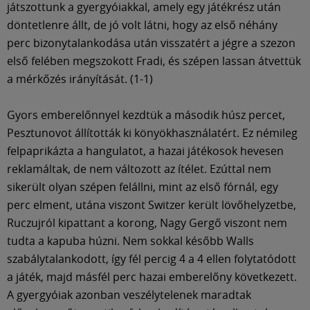
játszottunk a gyergyóiakkal, amely egy játékrész után
döntetlenre állt, de jó volt látni, hogy az első néhány
perc bizonytalankodása után visszatért a jégre a szezon
első felében megszokott Fradi, és szépen lassan átvettük
a mérkőzés irányítását. (1-1)
Gyors emberelőnnyel kezdtük a második húsz percet,
Pesztunovot állították ki könyökhasználatért. Ez némileg
felpaprikázta a hangulatot, a hazai játékosok hevesen
reklamáltak, de nem változott az ítélet. Ezúttal nem
sikerült olyan szépen felállni, mint az első fórnál, egy
perc elment, utána viszont Switzer került lövőhelyzetbe,
Ruczujról kipattant a korong, Nagy Gergő viszont nem
tudta a kapuba húzni. Nem sokkal később Walls
szabálytalankodott, így fél percig 4 a 4 ellen folytatódott
a játék, majd másfél perc hazai emberelőny következett.
A gyergyóiak azonban veszélytelenek maradtak