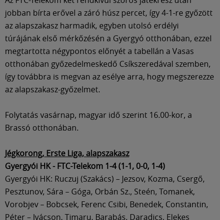
jobban bírta erővel a záró húsz percet, így 4-1-re győzött
az alapszakasz harmadik, egyben utolsó erdélyi
túrájának első mérkőzésén a Gyergyó otthonában, ezzel
megtartotta négypontos előnyét a tabellán a Vasas
otthonában győzedelmeskedő Csíkszeredával szemben,
így továbbra is megvan az esélye arra, hogy megszerezze
az alapszakasz-győzelmet.
Folytatás vasárnap, magyar idő szerint 16.00-kor, a
Brassó otthonában.
Jégkorong, Erste Liga, alapszakasz
Gyergyói HK - FTC-Telekom 1-4 (1-1, 0-0, 1-4)
Gyergyói HK: Ruczuj (Szakács) – Jezsov, Kozma, Csergő,
Pesztunov, Sára – Góga, Orbán Sz., Steén, Tomanek,
Vorobjev – Bobcsek, Ferenc Csibi, Benedek, Constantin,
Péter – Ivácson, Timaru, Barabás, Daradics, Elekes