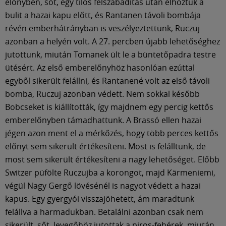
előnyben, sőt, egy tilos felszabadítás után elhoztuk a
bulit a hazai kapu előtt, és Rantanen távoli bombája
révén emberhátrányban is veszélyeztettünk, Ruczuj
azonban a helyén volt. A 27. percben újabb lehetőséghez
jutottunk, miután Tomanek ült le a büntetőpadra testre
ütésért. Az első emberelőnyhöz hasonlóan ezúttal
egyből sikerült felállni, és Rantanené volt az első távoli
bomba, Ruczuj azonban védett. Nem sokkal később
Bobcseket is kiállították, így majdnem egy percig kettős
emberelőnyben támadhattunk. A Brassó ellen hazai
jégen azon ment el a mérkőzés, hogy több perces kettős
előnyt sem sikerült értékesíteni. Most is felálltunk, de
most sem sikerült értékesíteni a nagy lehetőséget. Előbb
Switzer püfölte Ruczujba a korongot, majd Kärmeniemi,
végül Nagy Gergő lövésénél is nagyot védett a hazai
kapus. Egy gyergyói visszajöhetett, ám maradtunk
felállva a harmadukban. Betalálni azonban csak nem
sikerült, sőt, levegőhöz jutottak a piros-fehérek, miután