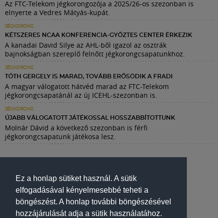
Az FTC-Telekom jégkorongozója a 2025/26-os szezonban is
elnyerte a Vedres Mátyás-kupát.
JÉGKORONG
KÉTSZERES NCAA KONFERENCIA-GYŐZTES CENTER ÉRKEZIK
A kanadai David Silye az AHL-ből igazol az osztrák
bajnokságban szereplő felnőtt jégkorongcsapatunkhoz.
JÉGKORONG
TÓTH GERGELY IS MARAD, TOVÁBB ERŐSÖDIK A FRADI
A magyar válogatott hátvéd marad az FTC-Telekom
jégkorongcsapatánál az új ICEHL-szezonban is.
JÉGKORONG
ÚJABB VÁLOGATOTT JÁTÉKOSSAL HOSSZABBÍTOTTUNK
Molnár Dávid a következő szezonban is férfi
jégkorongcsapatunk játékosa lesz.
Ez a honlap sütiket használ. A sütik
elfogadásával kényelmesebbé teheti a
böngészést. A honlap további böngészésével
hozzájárulását adja a sütik használatához.