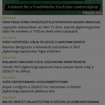
JÉGKORONG
ÚJRA FRADI ZÓNA ÖRÖKZÖLD! ÉLETÚTINTERJÚ HAJZER JÁNOSSAL
Legújabb adásunkban az idén 75 éves, bajnok jégkorongozónk
idézi fel emlékeit a 1970-es évek sikercsapatáról.
JÉGKORONG
SVÉD HÁTVÉDDEL VÁLIK TELJESSÉ CSAPATUNK KERETE
Rasmus Bengtsson a következő szezonban is férfi
jégkorongcsapatunkat fogja erősíteni.
JÉGKORONG
KIALAKULT MÁSODIK ICEHL-SZEZONUNK MENETRENDJE
Felnőtt férfi jégkorongcsapatunk hazai pályán kezdi meg a
2026/27-es idényt.
JÉGKORONG
SVÉD HÁTVÉDÜNKKEL HOSSZABBÍTOTTUNK
Jesper Lindgren a 2026/27-es szezonban is felnőtt
jégkorongcsapatunk játékosa lesz.
JÉGKORONG
BÁLIZS BENCÉT VÁLASZTOTTÁK A SZEZON LEGJOBB KAPUSÁNAK