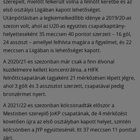
Múzeum
szerepelt, mielőtt felkerült volna a felnőtt keretbe és az
első osztályú Liigában kapott lehetőséget.
Utánpótlásban a legkiemelkedőbb idénye a 2019/20-as
English
szezon volt, ahol az U20-as együttes csapatkapitány-
helyetteseként 35 meccsen 40 pontot szerzett – 16 gól,
24 assziszt – amellyel felhívta magára a figyelmet, és 22
meccsen a Liigában is lehetőséget kapott.
A 2020/21-es szezonban már csak a finn élvonal
küzdelmeire kellett koncentrálnia, a HIFK
felnőttcsapatának tagjaként 21 mérkőzésen lépett jégre,
ahol 3 gólt és 3 asszisztot szerzett, csapatával pedig
bronzérmet nyert.
A 2021/22-es szezonban kölcsönadták először a
Mestisben szereplő JoKP csapatának, de 4 mérkőzést
követően újra az első osztályban kapott helyet, szintén
kölcsönben a JYP együttesénél. Itt 37 meccsen 11 ponttal
zárt.