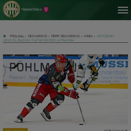
FŐOLDAL
»
JÉGKORONG
»
FÉRFI JÉGKORONG
»
HÍREK
»
KÉTSZERES
LENGYEL BAJNOK CSATÁR ÉRKEZIK A FRADIBA
Jegyek
FM YouTube +
Hírek
2026. JÚNIUS 15.