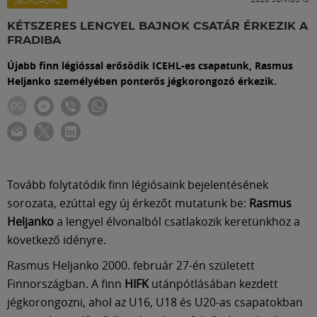
Labdarúgás
JÉGKORONG
KÉTSZERES LENGYEL BAJNOK CSATÁR ÉRKEZIK A
FRADIBA
Szakosztályok
Újabb finn légióssal erősödik ICEHL-es csapatunk, Rasmus
Heljanko személyében ponterős jégkorongozó érkezik.
Meccscenter
Klub
Szolgáltatások
Tovább folytatódik finn légiósaink bejelentésének
sorozata, ezúttal egy új érkezőt mutatunk be:
Rasmus
Heljanko
a lengyel élvonalból csatlakozik keretünkhöz a
Shop
következő idényre.
Rasmus Heljanko 2000. február 27-én született
Közösség
Finnországban. A finn
HIFK
utánpótlásában kezdett
jégkorongozni, ahol az U16, U18 és U20-as csapatokban