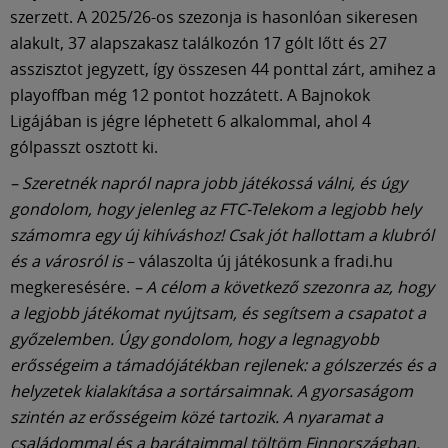
szerzett. A 2025/26-os szezonja is hasonlóan sikeresen
alakult, 37 alapszakasz találkozón 17 gólt lőtt és 27
asszisztot jegyzett, így összesen 44 ponttal zárt, amihez a
playoffban még 12 pontot hozzátett. A Bajnokok
Ligájában is jégre léphetett 6 alkalommal, ahol 4
gólpasszt osztott ki.
– Szeretnék napról napra jobb játékossá válni, és úgy
gondolom, hogy jelenleg az FTC-Telekom a legjobb hely
számomra egy új kihíváshoz! Csak jót hallottam a klubról
és a városról is
– válaszolta új játékosunk a fradi.hu
megkeresésére.
– A célom a következő szezonra az, hogy
a legjobb játékomat nyújtsam, és segítsem a csapatot a
győzelemben.
Úgy gondolom, hogy a legnagyobb
erősségeim a támadójátékban rejlenek: a gólszerzés és a
helyzetek kialakítása a sortársaimnak. A gyorsaságom
szintén az erősségeim közé tartozik.
A nyaramat a
családommal és a barátaimmal töltöm Finnországban.