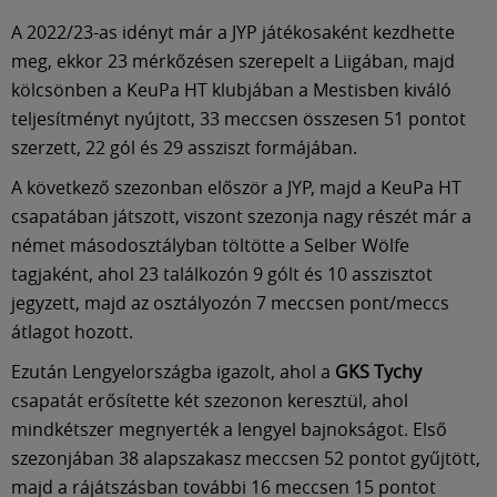
A 2022/23-as idényt már a JYP játékosaként kezdhette
meg, ekkor 23 mérkőzésen szerepelt a Liigában, majd
kölcsönben a KeuPa HT klubjában a Mestisben kiváló
teljesítményt nyújtott, 33 meccsen összesen 51 pontot
szerzett, 22 gól és 29 assziszt formájában.
A következő szezonban először a JYP, majd a KeuPa HT
csapatában játszott, viszont szezonja nagy részét már a
német másodosztályban töltötte a Selber Wölfe
tagjaként, ahol 23 találkozón 9 gólt és 10 asszisztot
jegyzett, majd az osztályozón 7 meccsen pont/meccs
átlagot hozott.
Ezután Lengyelországba igazolt, ahol a
GKS Tychy
csapatát erősítette két szezonon keresztül, ahol
mindkétszer megnyerték a lengyel bajnokságot. Első
szezonjában 38 alapszakasz meccsen 52 pontot gyűjtött,
majd a rájátszásban további 16 meccsen 15 pontot