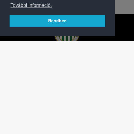
További információ.
Rendben
A FERENCVÁROSI TORNA CLUB HIVATALOS
HONLAPJA
SAJTÓCENTER
KAPCSOLAT
IMPRESSZUM
MODERÁLÁSI ALAPELVEK