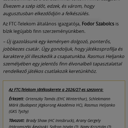
Élvezem a szép időt, edzek, és várom, hogy
augusztusban elkezdődjön a felkészülés.
Az FTC-Telekom általános igazgatója,
Fodor Szabolcs
is
bízik legújabb finn szerzeményünkben.
– Új igazolásunk egy keményen dolgozó, ponterős,
jobbkezes csatár. Úgy gondoljuk, hogy játékosprofilja és
karaktere jól illeszkedik a csapatunkba
.
Rasmus Heljanko
személyében egy jelentős finn élvonalbeli tapasztalattal
rendelkező játékos csatlakozik keretünkhöz.
Az FTC-Telekom játékoskerete a 2026/27-es szezonra:
Érkezett:
Ortenszky Tamás (EHC Winterthur), Schlekmann
Márk (Budapest Jégkorong Akadémia HC), Rasmus Heljanko
(GKS Tychy)
Távozott:
Brady Shaw (HC Innsbruck), Arany Gergely
(Háromszéki Ágyúsok), Sofron István (?), Nagy Krisztián (?),