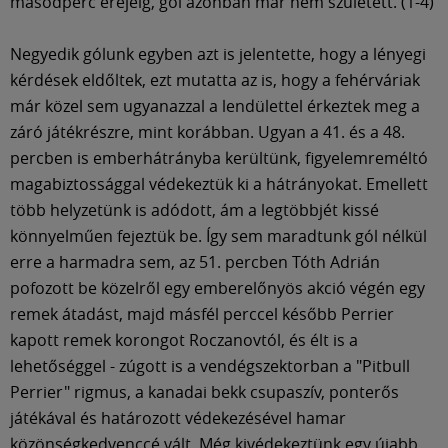
másodperc erejéig, gól azonban már nem született. (1-4)
Negyedik gólunk egyben azt is jelentette, hogy a lényegi
kérdések eldőltek, ezt mutatta az is, hogy a fehérváriak
már közel sem ugyanazzal a lendülettel érkeztek meg a
záró játékrészre, mint korábban. Ugyan a 41. és a 48.
percben is emberhátrányba kerültünk, figyelemreméltó
magabiztossággal védekeztük ki a hátrányokat. Emellett
több helyzetünk is adódott, ám a legtöbbjét kissé
könnyelműen fejeztük be. Így sem maradtunk gól nélkül
erre a harmadra sem, az 51. percben Tóth Adrián
pofozott be közelről egy emberelőnyös akció végén egy
remek átadást, majd másfél perccel később Perrier
kapott remek korongot Roczanovtól, és élt is a
lehetőséggel - zúgott is a vendégszektorban a "Pitbull
Perrier" rigmus, a kanadai bekk csupaszív, ponterős
játékával és határozott védekezésével hamar
közönségkedvenccé vált. Még kivédekeztünk egy újabb