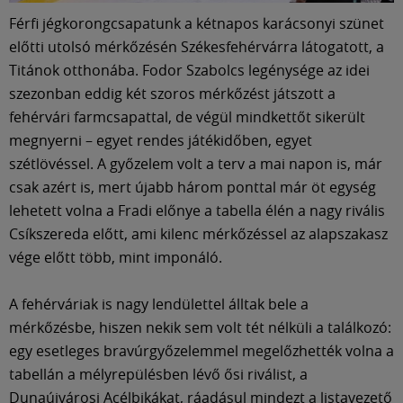
Múzeum
Férfi jégkorongcsapatunk a kétnapos karácsonyi szünet
előtti utolsó mérkőzésén Székesfehérvárra látogatott, a
English
Titánok otthonába. Fodor Szabolcs legénysége az idei
szezonban eddig két szoros mérkőzést játszott a
fehérvári farmcsapattal, de végül mindkettőt sikerült
megnyerni – egyet rendes játékidőben, egyet
szétlövéssel. A győzelem volt a terv a mai napon is, már
csak azért is, mert újabb három ponttal már öt egység
lehetett volna a Fradi előnye a tabella élén a nagy rivális
Csíkszereda előtt, ami kilenc mérkőzéssel az alapszakasz
vége előtt több, mint imponáló.
A fehérváriak is nagy lendülettel álltak bele a
mérkőzésbe, hiszen nekik sem volt tét nélküli a találkozó:
egy esetleges bravúrgyőzelemmel megelőzhették volna a
tabellán a mélyrepülésben lévő ősi riválist, a
Dunaújvárosi Acélbikákat, ráadásul mindezt a listavezető