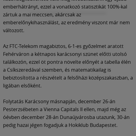
emberhátrányt, ezzel a vonatkozó statisztikát 100%-kal
zártuk a mai meccsen, akárcsak az
emberelőnykihasználást, az eredmény viszont már nem
változott.
Az FTC-Telekom magabiztos, 6-1-es győzelmet aratott
Fehérváron a kétnapos karácsonyi szünet előtti utolsó
találkozón, ezzel öt pontra növelte előnyét a tabella élén
a Csíkszeredával szemben, és matematikailag is
bebiztosította a részvételt a felsőházi középszakaszban, a
ligában elsőként.
Folytatás Karácsony másnapján, december 26-án
Pesterzsébeten a Vienna Capitals II ellen, majd még az
óévben december 28-án Dunaújvárosba utazunk, 30-án
pedig hazai jégen fogadjuk a Hokiklub Budapestet.