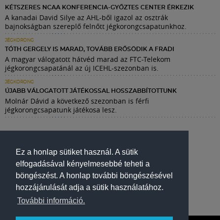
KÉTSZERES NCAA KONFERENCIA-GYŐZTES CENTER ÉRKEZIK
A kanadai David Silye az AHL-ből igazol az osztrák
bajnokságban szereplő felnőtt jégkorongcsapatunkhoz.
JÉGKORONG
TÓTH GERGELY IS MARAD, TOVÁBB ERŐSÖDIK A FRADI
A magyar válogatott hátvéd marad az FTC-Telekom
jégkorongcsapatánál az új ICEHL-szezonban is.
JÉGKORONG
ÚJABB VÁLOGATOTT JÁTÉKOSSAL HOSSZABBÍTOTTUNK
Molnár Dávid a következő szezonban is férfi
jégkorongcsapatunk játékosa lesz.
Ez a honlap sütiket használ. A sütik
elfogadásával kényelmesebbé teheti a
böngészést. A honlap további böngészésével
hozzájárulását adja a sütik használatához.
További információ.