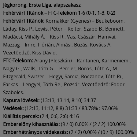
Jégkorong, Erste Liga, alapszakasz
Fehérvári Titánok – FTC-Telekom 1-6 (0-1, 1-3, 0-2)
Fehérvári Titánok:
Kornakker (Gyenes) – Beukeboom,
Láday, Kiss P., Lewis, Péter – Reiter, Szabó B., Bennett,
Madácsi, Mihály Á. – Kiss R., Vas, Császár, Hamvai,
Mazzag – Imre, Flórián, Almási, Buzás, Kovács A.
Vezetőedző: Kiss Dávid.
FTC-Telekom:
Arany (Pleszkán) – Rantanen, Kärmeniemi,
Nagy G., Walls, Tóth G. – Perrier, Boros, Tóth A., M.
Fitzgerald, Switzer – Hegyi, Sarcia, Roczanov, Tóth Ri.,
Farkas – Lengyel, Tóth Re., Pozsár. Vezetőedző: Fodor
Szabolcs.
Kapura lövések:
(13:13, 13:14, 8:10) 34:37
Védések:
(12:13, 11:12, 8:8) 31:33 / 83.78% : 97.06%
Kiállítás percek:
(2:4, 0:6, 2:6) 4:16
Emberelőny kihasználás:
(9 / 0) 0.00% / (2 / 2) 100.00%
Emberhátrányos védekezés:
(2 / 2) 0.00% / (0 / 9) 100.00%