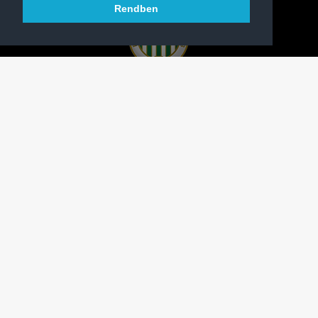
Rendben
A FERENCVÁROSI TORNA CLUB HIVATALOS
HONLAPJA
SAJTÓCENTER
KAPCSOLAT
IMPRESSZUM
MODERÁLÁSI ALAPELVEK
HONLAP ADATKEZELÉSI TÁJÉKOZTATÓ