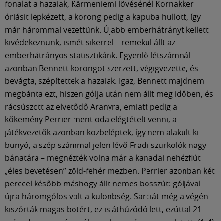
fonalat a hazaiak, Kärmeniemi lövésénél Kornakker
óriásit lepkézett, a korong pedig a kapuba hullott, így
már hárommal vezettünk. Újabb emberhátrányt kellett
kivédekeznünk, ismét sikerrel – remekül állt az
emberhátrányos statisztikánk. Egyenlő létszámnál
azonban Bennett korongot szerzett, végigvezette, és
bevágta, szépítettek a hazaiak. Igaz, Bennett majdnem
megbánta ezt, hiszen gólja után nem állt meg időben, és
rácsúszott az elvetődő Aranyra, emiatt pedig a
kőkemény Perrier ment oda elégtételt venni, a
játékvezetők azonban közbeléptek, így nem alakult ki
bunyó, a szép számmal jelen lévő Fradi-szurkolók nagy
bánatára – megnézték volna már a kanadai nehézfiút
„éles bevetésen” zöld-fehér mezben. Perrier azonban két
perccel később máshogy állt nemes bosszút: góljával
újra háromgólos volt a különbség. Sarciát még a végén
kiszórták magas botért, ez is áthúzódó lett, ezúttal 21