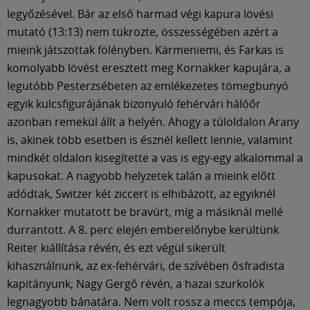
legyőzésével. Bár az első harmad végi kapura lövési
mutató (13:13) nem tükrözte, összességében azért a
mieink játszottak fölényben. Kärmeniemi, és Farkas is
komolyabb lövést eresztett meg Kornakker kapujára, a
legutóbb Pesterzsébeten az emlékezetes tömegbunyó
egyik kulcsfigurájának bizonyuló fehérvári hálóőr
azonban remekül állt a helyén. Ahogy a túloldalon Arany
is, akinek több esetben is észnél kellett lennie, valamint
mindkét oldalon kisegítette a vas is egy-egy alkalommal a
kapusokat. A nagyobb helyzetek talán a mieink előtt
adódtak, Switzer két ziccert is elhibázott, az egyiknél
Kornakker mutatott be bravúrt, míg a másiknál mellé
durrantott. A 8. perc elején emberelőnybe kerültünk
Reiter kiállítása révén, és ezt végül sikerült
kihasználnunk, az ex-fehérvári, de szívében ősfradista
kapitányunk, Nagy Gergő révén, a hazai szurkolók
legnagyobb bánatára. Nem volt rossz a meccs tempója,