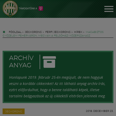
FŐOLDAL
»
JÉGKORONG
»
FÉRFI JÉGKORONG
»
HÍREK
»
MAGABIZTOS
GYŐZELEM FEHÉRVÁRON, MEGVAN A FELSŐHÁZI KÖZÉPSZAKASZ
ARCHÍV
ANYAG
Jegyek
Honlapunk 2019. február 25-én megújult, de nem hagyjuk
veszni a korábbi cikkeinket! Az itt látható anyag archív írás,
FM YouTube +
ezért előfordulhat, hogy a benne található képek, illetve
tartalmi beágyazások az új cikkektől eltérően jelennek meg.
Hírek
2018. DECEMBER 23.
JÉGKORONG