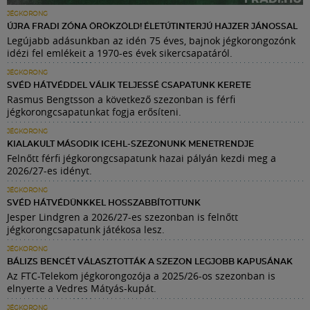
JÉGKORONG
ÚJRA FRADI ZÓNA ÖRÖKZÖLD! ÉLETÚTINTERJÚ HAJZER JÁNOSSAL
Legújabb adásunkban az idén 75 éves, bajnok jégkorongozónk
idézi fel emlékeit a 1970-es évek sikercsapatáról.
JÉGKORONG
SVÉD HÁTVÉDDEL VÁLIK TELJESSÉ CSAPATUNK KERETE
Rasmus Bengtsson a következő szezonban is férfi
jégkorongcsapatunkat fogja erősíteni.
JÉGKORONG
KIALAKULT MÁSODIK ICEHL-SZEZONUNK MENETRENDJE
Felnőtt férfi jégkorongcsapatunk hazai pályán kezdi meg a
2026/27-es idényt.
JÉGKORONG
SVÉD HÁTVÉDÜNKKEL HOSSZABBÍTOTTUNK
Jesper Lindgren a 2026/27-es szezonban is felnőtt
jégkorongcsapatunk játékosa lesz.
JÉGKORONG
BÁLIZS BENCÉT VÁLASZTOTTÁK A SZEZON LEGJOBB KAPUSÁNAK
Az FTC-Telekom jégkorongozója a 2025/26-os szezonban is
elnyerte a Vedres Mátyás-kupát.
JÉGKORONG