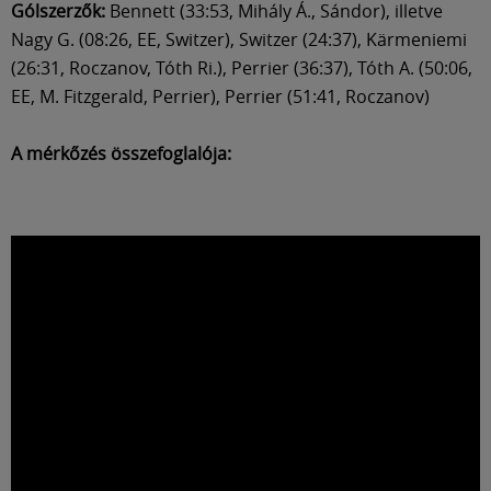
Gólszerzők:
Bennett (33:53, Mihály Á., Sándor), illetve
Nagy G. (08:26, EE, Switzer), Switzer (24:37), Kärmeniemi
(26:31, Roczanov, Tóth Ri.), Perrier (36:37), Tóth A. (50:06,
EE, M. Fitzgerald, Perrier), Perrier (51:41, Roczanov)
A mérkőzés összefoglalója: