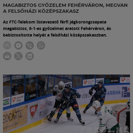
Labdarúgás
MAGABIZTOS GYŐZELEM FEHÉRVÁRON, MEGVAN
A FELSŐHÁZI KÖZÉPSZAKASZ
Szakosztályok
Az FTC-Telekom listavezető férfi jégkorongcsapata
magabiztos, 6-1-es győzelmet aratott Fehérváron, és
bebiztosította helyét a felsőházi középszakaszban.
Meccscenter
Klub
Szolgáltatások
Shop
Közösség