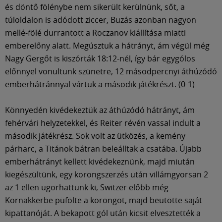
és döntő fölénybe nem sikerült kerülnünk, sőt, a
túloldalon is adódott ziccer, Buzás azonban nagyon
mellé-fölé durrantott a Roczanov kiállítása miatti
emberelőny alatt. Megúsztuk a hátrányt, ám végül még
Nagy Gergőt is kiszórták 18:12-nél, így bár egygólos
előnnyel vonultunk szünetre, 12 másodpercnyi áthúzódó
emberhátránnyal vártuk a második játékrészt. (0-1)
Könnyedén kivédekeztük az áthúzódó hátrányt, ám
fehérvári helyzetekkel, és Reiter révén vassal indult a
második játékrész. Sok volt az ütközés, a kemény
párharc, a Titánok bátran beleálltak a csatába. Újabb
emberhátrányt kellett kivédekeznünk, majd miután
kiegészültünk, egy korongszerzés után villámgyorsan 2
az 1 ellen ugorhattunk ki, Switzer előbb még
Kornakkerbe püfölte a korongot, majd beütötte saját
kipattanóját. A bekapott gól után kicsit elvesztették a