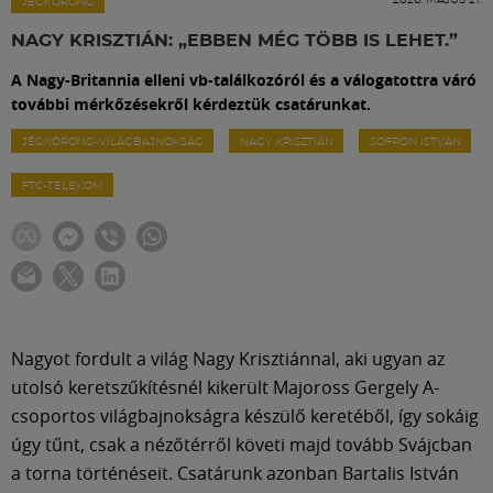
Labdarúgás
JÉGKORONG
NAGY KRISZTIÁN: „EBBEN MÉG TÖBB IS LEHET.”
Szakosztályok
A Nagy-Britannia elleni vb-találkozóról és a válogatottra váró
további mérkőzésekről kérdeztük csatárunkat.
Meccscenter
JÉGKORONG-VILÁGBAJNOKSÁG
NAGY KRISZTIÁN
SOFRON ISTVÁN
FTC-TELEKOM
Klub
Szolgáltatások
Shop
Nagyot fordult a világ Nagy Krisztiánnal, aki ugyan az
utolsó keretszűkítésnél kikerült Majoross Gergely A-
csoportos világbajnokságra készülő keretéből, így sokáig
Közösség
úgy tűnt, csak a nézőtérről követi majd tovább Svájcban
a torna történéseit. Csatárunk azonban Bartalis István