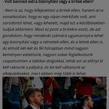
- Volt benned extra bizonyítási vágy a britek ellen?
- Nem is az, hogy kifejezetten a britek ellen, hanem arra
vonatkozóan, hogy ez egy olyan mérkőzés volt, ami
sorsdöntő lehet, vagy lehetett, majd ezt a későbbiekben
tudjuk eldönteni. Most ez pont a britekre esett, de azt
gondolom, hogy mindenki számára ugyanannyira lehet
egy bizonyítási vágy a németek ellen, és a lettek ellen is.
Az elmúlt két-két és fél hónapban mind nagyon
keményen edzettünk, nagyon sokat foglalkoztunk
csapatszinten a taktikai dolgokkal, tehát ezt az előnyt ki
kell raknunk a pályára, és be kell váltanunk az
elképzeléseket, mert ebben még több is lehet.