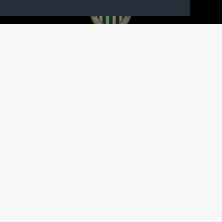
A FERENCVÁROSI TORNA CLUB HIVATALOS
HONLAPJA
SAJTÓCENTER
KAPCSOLAT
IMPRESSZUM
MODERÁLÁSI ALAPELVEK
HONLAP ADATKEZELÉSI TÁJÉKOZTATÓ