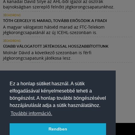
A kanadai David Silye az AHL-ből igazol az osztrák
bajnokságban szereplő felnőtt jégkorongcsapatunkhoz.
JÉGKORONG
TÓTH GERGELY IS MARAD, TOVÁBB ERŐSÖDIK A FRADI
A magyar válogatott hátvéd marad az FTC-Telekom
jégkorongcsapatánál az új ICEHL-szezonban is.
JÉGKORONG
ÚJABB VÁLOGATOTT JÁTÉKOSSAL HOSSZABBÍTOTTUNK
Molnár Dávid a következő szezonban is férfi
jégkorongcsapatunk játékosa lesz.
Ez a honlap sütiket használ. A sütik
elfogadásával kényelmesebbé teheti a
böngészést. A honlap további böngészésével
hozzájárulását adja a sütik használatához.
További információ.
Rendben