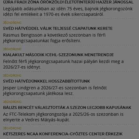
ÚJRA FRADI ZÓNA ÖRÖKZÖLD! ÉLETÚTINTERJÚ HAJZER JÁNOSSAL
Legújabb adásunkban az idén 75 éves, bajnok jégkorongozónk
idézi fel emlékeit a 1970-es évek sikercsapatáról.
JÉGKORONG
SVÉD HÁTVÉDDEL VÁLIK TELJESSÉ CSAPATUNK KERETE
Rasmus Bengtsson a következő szezonban is férfi
jégkorongcsapatunkat fogja erősíteni.
JÉGKORONG
KIALAKULT MÁSODIK ICEHL-SZEZONUNK MENETRENDJE
Felnőtt férfi jégkorongcsapatunk hazai pályán kezdi meg a
2026/27-es idényt.
JÉGKORONG
SVÉD HÁTVÉDÜNKKEL HOSSZABBÍTOTTUNK
Jesper Lindgren a 2026/27-es szezonban is felnőtt
jégkorongcsapatunk játékosa lesz.
JÉGKORONG
BÁLIZS BENCÉT VÁLASZTOTTÁK A SZEZON LEGJOBB KAPUSÁNAK
Az FTC-Telekom jégkorongozója a 2025/26-os szezonban is
elnyerte a Vedres Mátyás-kupát.
JÉGKORONG
KÉTSZERES NCAA KONFERENCIA-GYŐZTES CENTER ÉRKEZIK