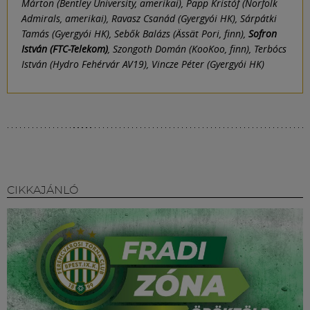
Márton (Bentley University, amerikai), Papp Kristóf (Norfolk
Admirals, amerikai), Ravasz Csanád (Gyergyói HK), Sárpátki
Tamás (Gyergyói HK), Sebők Balázs (Ässät Pori, finn),
Sofron
István (FTC-Telekom)
, Szongoth Domán (KooKoo, finn), Terbócs
István (Hydro Fehérvár AV19), Vincze Péter (Gyergyói HK)
CIKKAJÁNLÓ