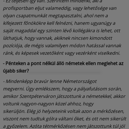
- Ez teljesen így van. Szerintem mindenki, aki a
profisportban eljut valameddig, vagy lehetősége van
olyan csapatmunkát megtapasztalni, ahol nem a
kifejezett főnökökre kell felnézni, hanem ugyanúgy a
saját magaddal egy szinten lévő kollégákra is lehet, ott
láthatjuk, hogy vannak, akiknek nincsen kimondott
pozíciója, de mégis valamilyen módon hatással vannak
ránk, és képesek vezetőként vagy vezérként viselkedni.
- Pénteken a pont nélkül álló németek ellen meglehet az
újabb siker?
- Mindenképp bravúr lenne Németországot
megverni. Úgy emlékszem, hogy a pályafutásom során,
amikor Szentpéterváron játszottunk a németekkel, akkor
voltunk nagyon-nagyon közel ahhoz, hogy
sikerüljön. Elég jó helyzeteink voltak azon a mérkőzésen,
viszont nem tudtuk gólra váltani őket, és ott nem sikerült
a győzelem. Azóta tétmérkőzésen nem játszottunk túl jól