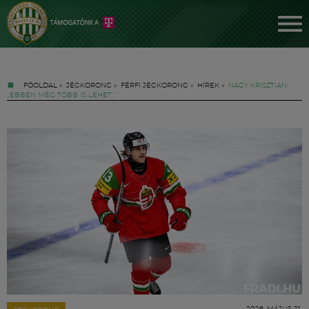
FŐOLDAL
»
JÉGKORONG
»
FÉRFI JÉGKORONG
»
HÍREK
»
NAGY KRISZTIÁN:
„EBBEN MÉG TÖBB IS LEHET.”
Jegyek
FM YouTube +
Hírek
2026. MÁJUS 21.