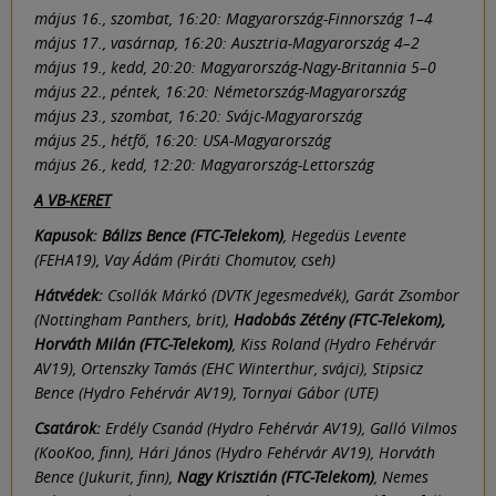
május 16., szombat, 16:20: Magyarország-Finnország 1–4
május 17., vasárnap, 16:20: Ausztria-Magyarország 4–2
május 19., kedd, 20:20: Magyarország-Nagy-Britannia 5–0
május 22., péntek, 16:20: Németország-Magyarország
május 23., szombat, 16:20: Svájc-Magyarország
május 25., hétfő, 16:20: USA-Magyarország
május 26., kedd, 12:20: Magyarország-Lettország
A VB-KERET
Kapusok: Bálizs Bence (FTC-Telekom)
, Hegedüs Levente
(FEHA19), Vay Ádám (Piráti Chomutov, cseh)
Hátvédek:
Csollák Márkó (DVTK Jegesmedvék), Garát Zsombor
(Nottingham Panthers, brit),
Hadobás Zétény (FTC-Telekom),
Horváth Milán (FTC-Telekom)
, Kiss Roland (Hydro Fehérvár
AV19), Ortenszky Tamás (EHC Winterthur, svájci), Stipsicz
Bence (Hydro Fehérvár AV19), Tornyai Gábor (UTE)
Csatárok:
Erdély Csanád (Hydro Fehérvár AV19), Galló Vilmos
(KooKoo, finn), Hári János (Hydro Fehérvár AV19), Horváth
Bence (Jukurit, finn),
Nagy Krisztián (FTC-Telekom)
, Nemes