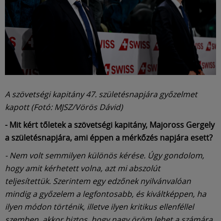
A szövetségi kapitány 47. születésnapjára győzelmet
kapott (Fotó: MJSZ/Vörös Dávid)
- Mit kért tőletek a szövetségi kapitány, Majoross Gergely
a születésnapjára, ami éppen a mérkőzés napjára esett?
- Nem volt semmilyen különös kérése. Úgy gondolom,
hogy amit kérhetett volna, azt mi abszolút
teljesítettük. Szerintem egy edzőnek nyilvánvalóan
mindig a győzelem a legfontosabb, és kiváltképpen, ha
ilyen módon történik, illetve ilyen kritikus ellenféllel
szemben, akkor biztos, hogy nagy öröm lehet a számára.