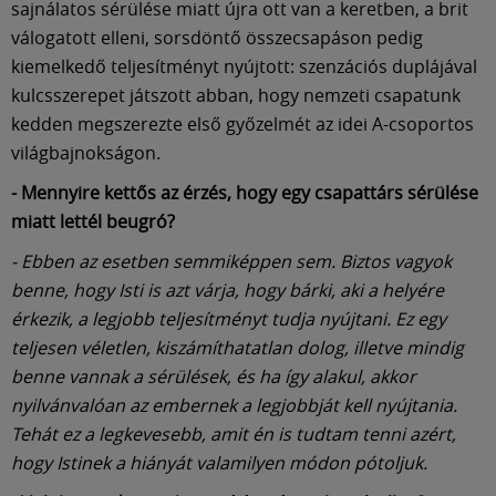
Múzeum
sajnálatos sérülése miatt újra ott van a keretben, a brit
válogatott elleni, sorsdöntő összecsapáson pedig
kiemelkedő teljesítményt nyújtott: szenzációs duplájával
English
kulcsszerepet játszott abban, hogy nemzeti csapatunk
kedden megszerezte első győzelmét az idei A-csoportos
világbajnokságon.
- Mennyire kettős az érzés, hogy egy csapattárs sérülése
miatt lettél beugró?
- Ebben az esetben semmiképpen sem. Biztos vagyok
benne, hogy Isti is azt várja, hogy bárki, aki a helyére
érkezik, a legjobb teljesítményt tudja nyújtani. Ez egy
teljesen véletlen, kiszámíthatatlan dolog, illetve mindig
benne vannak a sérülések, és ha így alakul, akkor
nyilvánvalóan az embernek a legjobbját kell nyújtania.
Tehát ez a legkevesebb, amit én is tudtam tenni azért,
hogy Istinek a hiányát valamilyen módon pótoljuk.