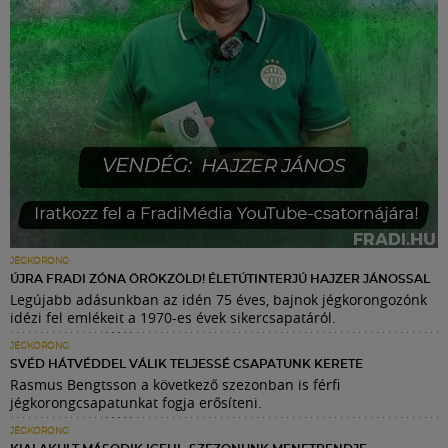
JÉGKORONG
ÚJRA FRADI ZÓNA ÖRÖKZÖLD! ÉLETÚTINTERJÚ HAJZER JÁNOSSAL
Legújabb adásunkban az idén 75 éves, bajnok jégkorongozónk
idézi fel emlékeit a 1970-es évek sikercsapatáról.
JÉGKORONG
SVÉD HÁTVÉDDEL VÁLIK TELJESSÉ CSAPATUNK KERETE
Rasmus Bengtsson a következő szezonban is férfi
jégkorongcsapatunkat fogja erősíteni.
JÉGKORONG