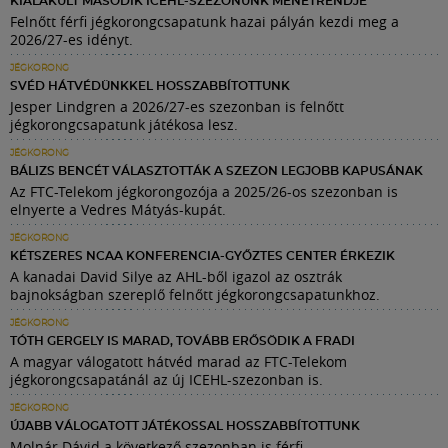
KIALAKULT MÁSODIK ICEHL-SZEZONUNK MENETRENDJE
Felnőtt férfi jégkorongcsapatunk hazai pályán kezdi meg a
2026/27-es idényt.
JÉGKORONG
SVÉD HÁTVÉDÜNKKEL HOSSZABBÍTOTTUNK
Jesper Lindgren a 2026/27-es szezonban is felnőtt
jégkorongcsapatunk játékosa lesz.
JÉGKORONG
BÁLIZS BENCÉT VÁLASZTOTTÁK A SZEZON LEGJOBB KAPUSÁNAK
Az FTC-Telekom jégkorongozója a 2025/26-os szezonban is
elnyerte a Vedres Mátyás-kupát.
JÉGKORONG
KÉTSZERES NCAA KONFERENCIA-GYŐZTES CENTER ÉRKEZIK
A kanadai David Silye az AHL-ből igazol az osztrák
bajnokságban szereplő felnőtt jégkorongcsapatunkhoz.
JÉGKORONG
TÓTH GERGELY IS MARAD, TOVÁBB ERŐSÖDIK A FRADI
A magyar válogatott hátvéd marad az FTC-Telekom
jégkorongcsapatánál az új ICEHL-szezonban is.
JÉGKORONG
ÚJABB VÁLOGATOTT JÁTÉKOSSAL HOSSZABBÍTOTTUNK
Molnár Dávid a következő szezonban is férfi