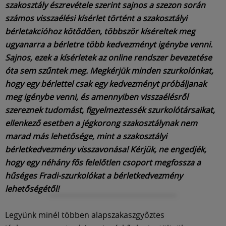
szakosztály észrevétele szerint sajnos a szezon során
számos visszaélési kísérlet történt a szakosztályi
bérletakcióhoz kötődően, többször kíséreltek meg
ugyanarra a bérletre több kedvezményt igénybe venni.
Sajnos, ezek a kísérletek az online rendszer bevezetése
óta sem szűntek meg. Megkérjük minden szurkolónkat,
hogy egy bérlettel csak egy kedvezményt próbáljanak
meg igénybe venni, és amennyiben visszaélésről
szereznek tudomást, figyelmeztessék szurkolótársaikat,
ellenkező esetben a jégkorong szakosztálynak nem
marad más lehetősége, mint a szakosztályi
bérletkedvezmény visszavonása! Kérjük, ne engedjék,
hogy egy néhány fős felelőtlen csoport megfossza a
hűséges Fradi-szurkolókat a bérletkedvezmény
lehetőségétől!
Legyünk minél többen alapszakaszgyőztes