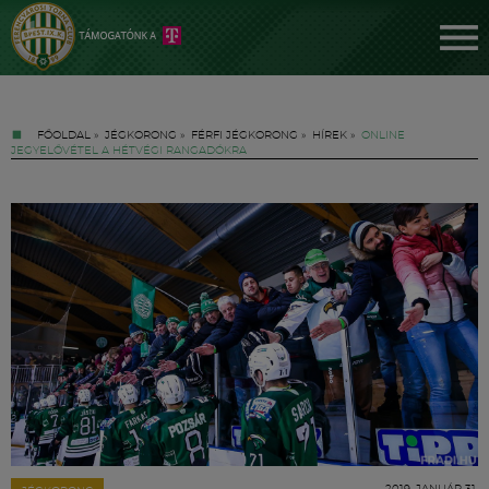
FŐOLDAL
»
JÉGKORONG
»
FÉRFI JÉGKORONG
»
HÍREK
»
ONLINE
JEGYELŐVÉTEL A HÉTVÉGI RANGADÓKRA
Jegyek
FM YouTube +
Hírek
2019. JANUÁR 31.