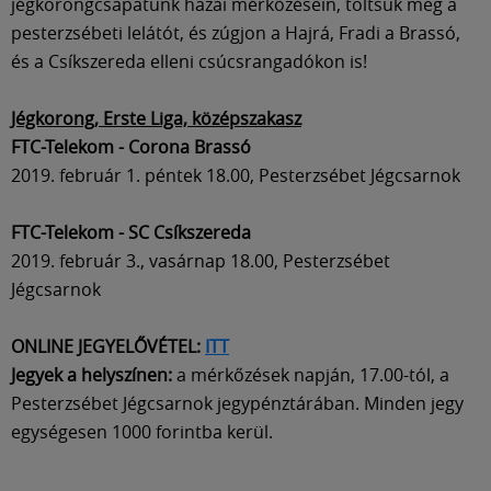
jégkorongcsapatunk hazai mérkőzésein, töltsük meg a
pesterzsébeti lelátót, és zúgjon a Hajrá, Fradi a Brassó,
és a Csíkszereda elleni csúcsrangadókon is!
Jégkorong, Erste Liga, középszakasz
FTC-Telekom - Corona Brassó
2019. február 1. péntek 18.00, Pesterzsébet Jégcsarnok
FTC-Telekom - SC Csíkszereda
2019. február 3., vasárnap 18.00, Pesterzsébet
Jégcsarnok
ONLINE JEGYELŐVÉTEL:
ITT
Jegyek a helyszínen:
a mérkőzések napján, 17.00-tól, a
Pesterzsébet Jégcsarnok jegypénztárában. Minden jegy
egységesen 1000 forintba kerül.