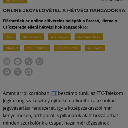
Labdarúgás
JÉGKORONG
ONLINE JEGYELŐVÉTEL A HÉTVÉGI RANGADÓKRA
Szakosztályok
Elérhetőek az online elővételes belépők a Brassó, illetve a
Csíkszereda elleni hétvégi hokirangadókra!
Meccscenter
HOKI
JÉGKORONG
ERSTE LIGA
JEGYELŐVÉTEL
BRASSÓ
CSÍKSZEREDA
FTC-TELEKOM
RANGADÓ
Klub
Szolgáltatások
Shop
Amint arról korábban
ITT
beszámoltunk, az FTC-Telekom
Jégkorong szakosztály újításként elindította az online
jegyvásárlási rendszerét, így a középszakasztól már
Közösség
kényelmesen, otthonról is pillanatok alatt hozzájuthat
minden szurkolónk a csapat hazai mérkőzéseinek