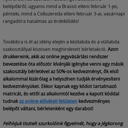
belépőkről, ugyanis mind a Brassó elleni február 1-jei,
pénteki, mind a Csíkszereda elleni február 3-ai, vasárnapi
rangadóra hatalmas az érdeklődés!
Továbbra is él az idény elején a kézilabda és a vízilabda
szakosztállyal közösen meghirdetett bérletakció.
Azon
drukkereink, akik az online jegyvásárlási rendszer
bevezetése óta először kívánják igénybe venni egy másik
szakosztály bérletével az 50%-os kedvezményt, ők első
alkalommal kizárólag a helyszínen tudják érvényesíteni
kedvezményüket. Ekkor kapnak egy kódot tartalmazó
matricát, és ettől az alkalomtól kezdve a kapott kóddal
tudnak
az online elővételi felületen
kedvezményes
belépőt váltani, bérletenként egy darabot!
Felhívjuk tisztelt szurkolóink figyelmét, hogy a jégkorong