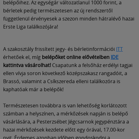
Múzeum
belépőihez. Az egységár változatlanul 1000 forint, a
bérletek pedig természetesen az új rendszertől
függetlenül érvényesek a szezon minden hátralévő hazai
English
Erste Liga találkozójára!
A szakosztály frissített jegy- és bérletinformációi
ITT
érhetőek el, míg
belépőket online elővételben
IDE
kattintva vásárolhat!
Csapatunk a felsőház erdélyi tagjai
ellen vívja soron következő középszakasz rangadóit, a
Brassó, valamint a Csíkszereda elleni találkozóra is
kaphatóak már a belépők!
Természetesen továbbra is van lehetőség korlátozott
számban a helyszínen, a mérkőzések napján is belépő
vásárlására, a Pesterzsébet Jégcsarnok jegypénztára a
hazai mérkőzések kezdete előtt egy órával, 17.00-kor
nyit. Érdemes azonban időben gondoskodni a