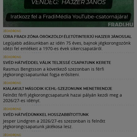
JÉGKORONG
ÚJRA FRADI ZÓNA ÖRÖKZÖLD! ÉLETÚTINTERJÚ HAJZER JÁNOSSAL
Legújabb adásunkban az idén 75 éves, bajnok jégkorongozónk
idézi fel emlékeit a 1970-es évek sikercsapatáról.
JÉGKORONG
SVÉD HÁTVÉDDEL VÁLIK TELJESSÉ CSAPATUNK KERETE
Rasmus Bengtsson a következő szezonban is férfi
jégkorongcsapatunkat fogja erősíteni.
JÉGKORONG
KIALAKULT MÁSODIK ICEHL-SZEZONUNK MENETRENDJE
Felnőtt férfi jégkorongcsapatunk hazai pályán kezdi meg a
2026/27-es idényt.
JÉGKORONG
SVÉD HÁTVÉDÜNKKEL HOSSZABBÍTOTTUNK
Jesper Lindgren a 2026/27-es szezonban is felnőtt
jégkorongcsapatunk játékosa lesz.
JÉGKORONG