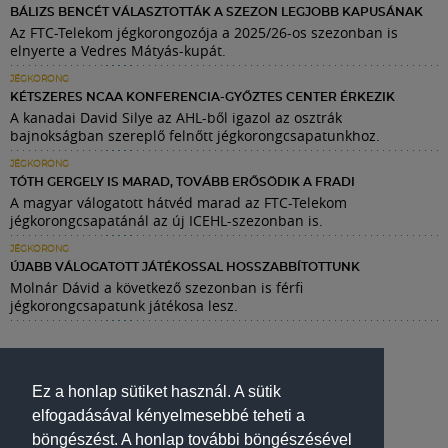
BÁLIZS BENCÉT VÁLASZTOTTÁK A SZEZON LEGJOBB KAPUSÁNAK
Az FTC-Telekom jégkorongozója a 2025/26-os szezonban is
elnyerte a Vedres Mátyás-kupát.
JÉGKORONG
KÉTSZERES NCAA KONFERENCIA-GYŐZTES CENTER ÉRKEZIK
A kanadai David Silye az AHL-ből igazol az osztrák
bajnokságban szereplő felnőtt jégkorongcsapatunkhoz.
JÉGKORONG
TÓTH GERGELY IS MARAD, TOVÁBB ERŐSÖDIK A FRADI
A magyar válogatott hátvéd marad az FTC-Telekom
jégkorongcsapatánál az új ICEHL-szezonban is.
JÉGKORONG
ÚJABB VÁLOGATOTT JÁTÉKOSSAL HOSSZABBÍTOTTUNK
Molnár Dávid a következő szezonban is férfi
jégkorongcsapatunk játékosa lesz.
Ez a honlap sütiket használ. A sütik
elfogadásával kényelmesebbé teheti a
böngészést. A honlap további böngészésével