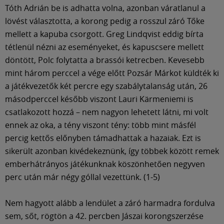
Tóth Adrián be is adhatta volna, azonban váratlanul a
lövést választotta, a korong pedig a rosszul záró Tőke
mellett a kapuba csorgott. Greg Lindqvist eddig bírta
tétlenül nézni az eseményeket, és kapuscsere mellett
döntött, Polc folytatta a brassói ketrecben. Kevesebb
mint három perccel a vége előtt Pozsár Márkot küldték ki
a játékvezetők két percre egy szabálytalanság után, 26
másodperccel később viszont Lauri Kärmeniemi is
csatlakozott hozzá – nem nagyon lehetett látni, mi volt
ennek az oka, a tény viszont tény: több mint másfél
percig kettős előnyben támadhattak a hazaiak. Ezt is
sikerült azonban kivédekeznünk, így többek között remek
emberhátrányos játékunknak köszönhetően negyven
perc után már négy góllal vezettünk. (1-5)
Nem hagyott alább a lendület a záró harmadra fordulva
sem, sőt, rögtön a 42. percben Jászai korongszerzése