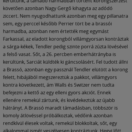
kerültünk, a támadó harmadban történt korongszerzést
követően azonban Nagy Gergő kihagyta az adódó
ziccert. Nem nyugodhattunk azonban meg egy pillanatra
sem, egy perccel később Perrier tört be a brassói
harmadba, azonban nem értették meg egymást
Farkassal, az eladott korongból villámgyorsan kontráztak
a sárga-kékek, Tendler pedig szinte porrá zúzta lövésével
a felső vasat. Sőt, a 26. percben emberhátrányba is
kerültünk, Sarciát küldték ki gáncsolásért. Fel tudott állni
a Brassó, azonban egy passznál Tendler elütött a korong
felett, hibájából megszereztük a pakkot, villámgyors
kontra következett, ám Walls és Switzer nem tudta
befejezni a kettő az egy elleni gyors akciót. Ennek
ellenére remekül zártunk, és kivédekeztük az újabb
hátrányt. A Brassó maradt támadásban, többször is
komoly átlövéssel próbálkoztak, védőink azonban
rendkívül élesek voltak, remekül blokkoltak, sőt, egy
alkalommal ismét veszélyesen kontráztunk, Hegyi lőtt