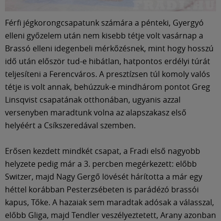
Múzeum
Férfi jégkorongcsapatunk számára a pénteki, Gyergyó
English
elleni győzelem után nem kisebb tétje volt vasárnap a
Brassó elleni idegenbeli mérkőzésnek, mint hogy hosszú
idő után először tud-e hibátlan, hatpontos erdélyi túrát
teljesíteni a Ferencváros. A presztízsen túl komoly valós
tétje is volt annak, behúzzuk-e mindhárom pontot Greg
Linsqvist csapatának otthonában, ugyanis azzal
versenyben maradtunk volna az alapszakasz első
helyéért a Csíkszeredával szemben.
Erősen kezdett mindkét csapat, a Fradi első nagyobb
helyzete pedig már a 3. percben megérkezett: előbb
Switzer, majd Nagy Gergő lövését hárította a már egy
héttel korábban Pesterzsébeten is parádézó brassói
kapus, Tőke. A hazaiak sem maradtak adósak a válasszal,
előbb Gliga, majd Tendler veszélyeztetett, Arany azonban