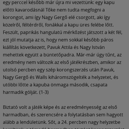
egy perccel később már újra mi vezettünk: egy kapu
előtti kavarodásnál Tőke nem tudta megfogni a
korongot, ami így Nagy Gergő elé csorgott, aki így
közelről, féltérdről, fonákkal a kapu üres felébe lőtt.
Feszült, paprikás hangulatú mérkőzést játszott a két fél,
ezt jól mutatja az is, hogy nem sokkal később páros
kiállítás következett, Pavuk Attila és Nagy István
mehettek együtt a büntetőpadra. Már-már úgy tűnt, az
eredmény nem változik az első játékrészben, amikor az
utolsó percben egy szép korongszerzés után Pavuk,
Nagy Gergő és Walls kiháromszögelték a helyzetet, és
utóbbi lőtte a kapuba önmaga második, csapata
harmadik gólját. (1-3)
Biztató volt a játék képe és az eredményesség az első
harmadban, és szerencsére a folytatásban sem hagyott
alább a lendületünk. Sőt, a 24. percben nagy helyzetbe