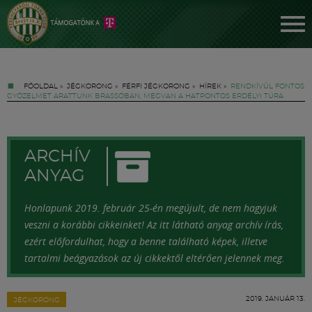
FŐOLDAL
»
JÉGKORONG
»
FÉRFI JÉGKORONG
»
HÍREK
»
RENDKÍVÜL FONTOS
GYŐZELMET ARATTUNK BRASSÓBAN, MEGVAN A HATPONTOS ERDÉLYI TÚRA
ARCHÍV
ANYAG
Jegyek
Honlapunk 2019. február 25-én megújult, de nem hagyjuk
veszni a korábbi cikkeinket! Az itt látható anyag archív írás,
FM YouTube +
ezért előfordulhat, hogy a benne található képek, illetve
tartalmi beágyazások az új cikkektől eltérően jelennek meg.
Hírek
2019. JANUÁR 13.
JÉGKORONG