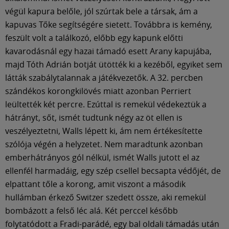
végül kapura belőle, jól szúrtak bele a társak, ám a
kapuvas Tőke segítségére sietett. Továbbra is kemény,
feszült volt a találkozó, előbb egy kapunk előtti
kavarodásnál egy hazai támadó esett Arany kapujába,
majd Tóth Adrián botját ütötték ki a kezéből, egyiket sem
látták szabálytalannak a játékvezetők. A 32. percben
szándékos korongkilövés miatt azonban Perriert
leültették két percre. Ezúttal is remekül védekeztük a
hátrányt, sőt, ismét tudtunk négy az öt ellen is
veszélyeztetni, Walls lépett ki, ám nem értékesítette
szólója végén a helyzetet. Nem maradtunk azonban
emberhátrányos gól nélkül, ismét Walls jutott el az
ellenfél harmadáig, egy szép csellel becsapta védőjét, de
elpattant tőle a korong, amit viszont a második
hullámban érkező Switzer szedett össze, aki remekül
bombázott a felső léc alá. Két perccel később
folytatódott a Fradi-parádé, egy bal oldali támadás után