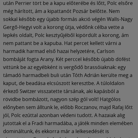
után Perrier tört be a kapu előterébe és lőtt, Polc elsőre
még hárított, ám a kipattanót Pozsár belőtte. Nem
sokkal később egy újabb formás akció végén Walls-Nagy
Gergő-Hegyi volt a korong útja, védőnk célba vette a
lepkés oldalt, Polc kesztyűjéből kipördült a korong, ám
nem pattant be a kapuba. Hat percet kellett várni a
harmadik harmad első hazai helyzetére, Carlson
bombáját fogta Arany. Két perccel később újabb döfést
vittünk be az egyébként is vergődő brassóiaknak: egy
támadó harmadbeli buli után Tóth Adrián kerülte meg a
kaput, de beadása elcsúszott keresztbe. A túloldalon
érkező Switzer visszatette társának, aki kapásból a
rövidbe bombázott, nagyon szép gól volt! Hatgólos
előnyben sem álltunk le, előbb Roczanov, majd Rafaj lőtt
jól, Polc ezúttal azonban védeni tudott. A hazaiak alig
jutottak el a Fradi harmadába, a játék minden elemében
domináltunk, és ekkorra már a lelkesedését is