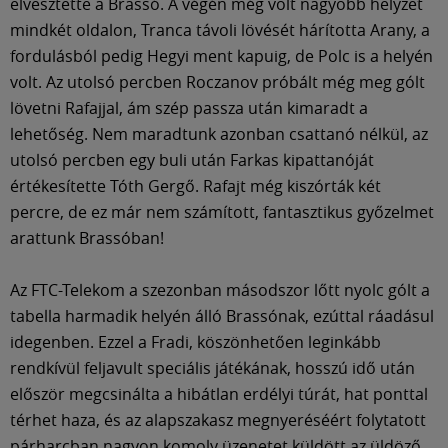
elvesztette a Brassó. A végén még volt nagyobb helyzet
mindkét oldalon, Tranca távoli lövését hárította Arany, a
fordulásból pedig Hegyi ment kapuig, de Polc is a helyén
volt. Az utolsó percben Roczanov próbált még meg gólt
lövetni Rafajjal, ám szép passza után kimaradt a
lehetőség. Nem maradtunk azonban csattanó nélkül, az
utolsó percben egy buli után Farkas kipattanóját
értékesítette Tóth Gergő. Rafajt még kiszórták két
percre, de ez már nem számított, fantasztikus győzelmet
arattunk Brassóban!
Az FTC-Telekom a szezonban másodszor lőtt nyolc gólt a
tabella harmadik helyén álló Brassónak, ezúttal ráadásul
idegenben. Ezzel a Fradi, köszönhetően leginkább
rendkívül feljavult speciális játékának, hosszú idő után
először megcsinálta a hibátlan erdélyi túrát, hat ponttal
térhet haza, és az alapszakasz megnyeréséért folytatott
párharcban nagyon komoly üzenetet küldött az üldöző