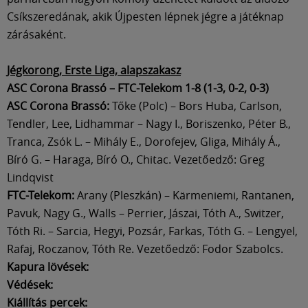
Csíkszeredának, akik Újpesten lépnek jégre a játéknap
zárásaként.
Jégkorong, Erste Liga, alapszakasz
ASC Corona Brassó – FTC-Telekom 1-8 (1-3, 0-2, 0-3)
ASC Corona Brassó:
Tőke (Polc) – Bors Huba, Carlson,
Tendler, Lee, Lidhammar – Nagy I., Boriszenko, Péter B.,
Tranca, Zsók L. – Mihály E., Dorofejev, Gliga, Mihály Á.,
Bíró G. – Haraga, Bíró O., Chitac. Vezetőedző: Greg
Lindqvist
FTC-Telekom:
Arany (Pleszkán) – Kärmeniemi, Rantanen,
Pavuk, Nagy G., Walls – Perrier, Jászai, Tóth A., Switzer,
Tóth Ri. – Sarcia, Hegyi, Pozsár, Farkas, Tóth G. – Lengyel,
Rafaj, Roczanov, Tóth Re. Vezetőedző: Fodor Szabolcs.
Kapura lövések:
Védések:
Kiállítás percek: