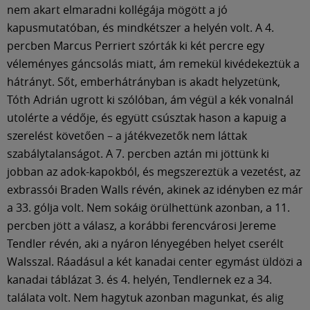
nem akart elmaradni kollégája mögött a jó
kapusmutatóban, és mindkétszer a helyén volt. A 4.
percben Marcus Perriert szórták ki két percre egy
véleményes gáncsolás miatt, ám remekül kivédekeztük a
hátrányt. Sőt, emberhátrányban is akadt helyzetünk,
Tóth Adrián ugrott ki szólóban, ám végül a kék vonalnál
utolérte a védője, és együtt csúsztak hason a kapuig a
szerelést követően – a játékvezetők nem láttak
szabálytalanságot. A 7. percben aztán mi jöttünk ki
jobban az adok-kapokból, és megszereztük a vezetést, az
exbrassói Braden Walls révén, akinek az idényben ez már
a 33. gólja volt. Nem sokáig örülhettünk azonban, a 11.
percben jött a válasz, a korábbi ferencvárosi Jereme
Tendler révén, aki a nyáron lényegében helyet cserélt
Walsszal. Ráadásul a két kanadai center egymást üldözi a
kanadai táblázat 3. és 4. helyén, Tendlernek ez a 34.
találata volt. Nem hagytuk azonban magunkat, és alig