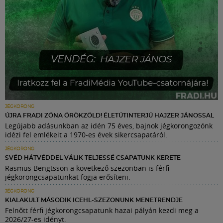
JÉGKORONG
ÚJRA FRADI ZÓNA ÖRÖKZÖLD! ÉLETÚTINTERJÚ HAJZER JÁNOSSAL
Legújabb adásunkban az idén 75 éves, bajnok jégkorongozónk
idézi fel emlékeit a 1970-es évek sikercsapatáról.
JÉGKORONG
SVÉD HÁTVÉDDEL VÁLIK TELJESSÉ CSAPATUNK KERETE
Rasmus Bengtsson a következő szezonban is férfi
jégkorongcsapatunkat fogja erősíteni.
JÉGKORONG
KIALAKULT MÁSODIK ICEHL-SZEZONUNK MENETRENDJE
Felnőtt férfi jégkorongcsapatunk hazai pályán kezdi meg a
2026/27-es idényt.