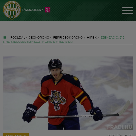
FŐOLDAL
»
JÉGKORONG
»
FÉRFI JÉGKORONG
»
HÍREK
»
SZENZÁCIÓ: 212
NHL-MECCSES KANADAI HOKIS A FRADIBAN!
Jegyek
FM YouTube +
Hírek
2020. JÚLIUS 29.