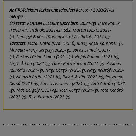
Az FTC-Telekom Jégkorong jelenlegi kerete a 2020/21-es
idényre:
Érkezett:
KEATON ELLERBY (Dornbirn, 2021-ig)
, Imre Patrik
(Fehérvári Titánok, 2021-ig), Sági Martin (DEAC, 2021-
ig), Somogyi Balázs (Dunaújvárosi Acélbikák, 2021-ig)
Távozott:
Jászai Dávid (MAC-HKB Újbuda), Anssi Rantanen (?)
Maradt:
Arany Gergely (2022-ig), Boros Dániel (2021-
ig), Farkas Lőrinc Simon (2021-ig), Hajós Roland (2021-ig),
Hegyi Ádám (2022-ig), Lauri Kärmeniemi (2021-ig), Rasmus
Kulmala (2021-ig), Nagy Gergő (2022-ig), Nagy Kristóf (2022-
ig), Németh Attila (2021-ig), Pavuk Attila (2022-ig), Roczanov
Dezső (2021-ig), Sarcia Antonino (2021-ig), Tóth Adrián (2022-
ig), Tóth Gergely (2021-ig), Tóth Gergő (2021-ig), Tóth Renátó
(2021-ig), Tóth Richárd (2021-ig)