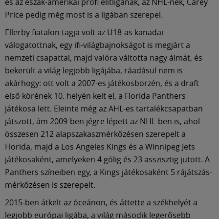
és az észak-amerikai profi elitligának, az NHL-nek, Carey
Price pedig még most is a ligában szerepel.
Ellerby fiatalon tagja volt az U18-as kanadai
válogatottnak, egy ifi-világbajnokságot is megjárt a
nemzeti csapattal, majd valóra váltotta nagy álmát, és
bekerült a világ legjobb ligájába, ráadásul nem is
akárhogy: ott volt a 2007-es játékosbörzén, és a draft
első körének 10. helyén kelt el, a Florida Panthers
játékosa lett. Eleinte még az AHL-es tartalékcsapatban
játszott, ám 2009-ben jégre lépett az NHL-ben is, ahol
összesen 212 alapszakaszmérkőzésen szerepelt a
Florida, majd a Los Angeles Kings és a Winnipeg Jets
játékosaként, amelyeken 4 gólig és 23 asszisztig jutott. A
Panthers színeiben egy, a Kings játékosaként 5 rájátszás-
mérkőzésen is szerepelt.
2015-ben átkelt az óceánon, és áttette a székhelyét a
legjobb európai ligába, a világ második legerősebb