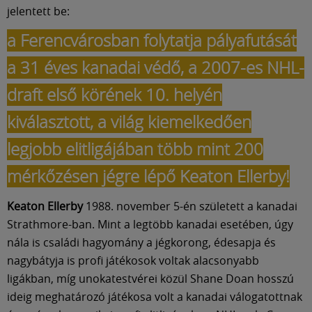
Múzeum
jelentett be:
a Ferencvárosban folytatja pályafutását
English
a 31 éves kanadai védő, a 2007-es NHL-
draft első körének 10. helyén
kiválasztott, a világ kiemelkedően
legjobb elitligájában több mint 200
mérkőzésen jégre lépő Keaton Ellerby!
Keaton Ellerby
1988. november 5-én született a kanadai
Strathmore-ban. Mint a legtöbb kanadai esetében, úgy
nála is családi hagyomány a jégkorong, édesapja és
nagybátyja is profi játékosok voltak alacsonyabb
ligákban, míg unokatestvérei közül Shane Doan hosszú
ideig meghatározó játékosa volt a kanadai válogatottnak