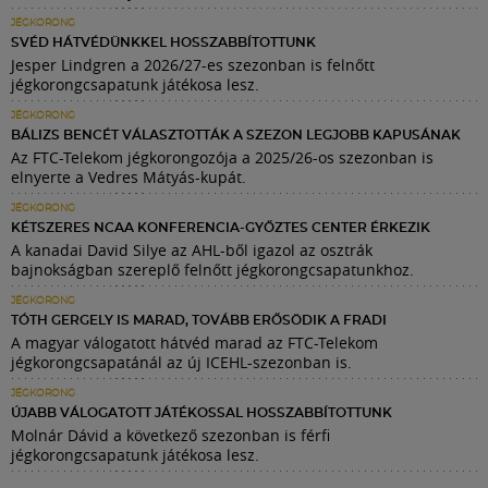
JÉGKORONG
SVÉD HÁTVÉDÜNKKEL HOSSZABBÍTOTTUNK
Jesper Lindgren a 2026/27-es szezonban is felnőtt
jégkorongcsapatunk játékosa lesz.
JÉGKORONG
BÁLIZS BENCÉT VÁLASZTOTTÁK A SZEZON LEGJOBB KAPUSÁNAK
Az FTC-Telekom jégkorongozója a 2025/26-os szezonban is
elnyerte a Vedres Mátyás-kupát.
JÉGKORONG
KÉTSZERES NCAA KONFERENCIA-GYŐZTES CENTER ÉRKEZIK
A kanadai David Silye az AHL-ből igazol az osztrák
bajnokságban szereplő felnőtt jégkorongcsapatunkhoz.
JÉGKORONG
TÓTH GERGELY IS MARAD, TOVÁBB ERŐSÖDIK A FRADI
A magyar válogatott hátvéd marad az FTC-Telekom
jégkorongcsapatánál az új ICEHL-szezonban is.
JÉGKORONG
ÚJABB VÁLOGATOTT JÁTÉKOSSAL HOSSZABBÍTOTTUNK
Molnár Dávid a következő szezonban is férfi
jégkorongcsapatunk játékosa lesz.