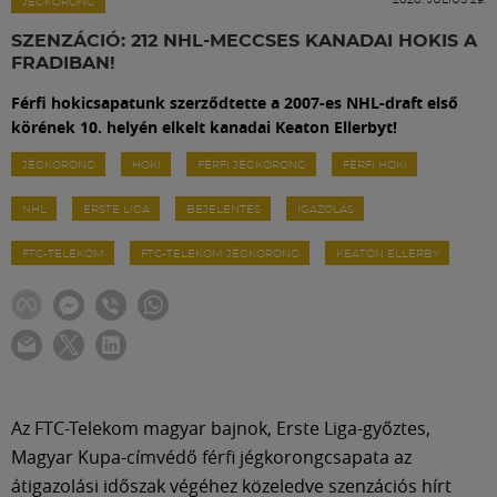
Labdarúgás
JÉGKORONG
SZENZÁCIÓ: 212 NHL-MECCSES KANADAI HOKIS A
FRADIBAN!
Szakosztályok
Férfi hokicsapatunk szerződtette a 2007-es NHL-draft első
körének 10. helyén elkelt kanadai Keaton Ellerbyt!
Meccscenter
JÉGKORONG
HOKI
FÉRFI JÉGKORONG
FÉRFI HOKI
NHL
ERSTE LIGA
BEJELENTÉS
IGAZOLÁS
Klub
FTC-TELEKOM
FTC-TELEKOM JÉGKORONG
KEATON ELLERBY
Szolgáltatások
Shop
Közösség
Az FTC-Telekom magyar bajnok, Erste Liga-győztes,
Magyar Kupa-címvédő férfi jégkorongcsapata az
átigazolási időszak végéhez közeledve szenzációs hírt