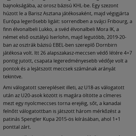
bajnokságába, az orosz bázisú KHL-be. Egy szezont
húzott le a Barisz Asztana játékosaként, majd végigjárta
Európa legerősebb ligáit: sorrendben a svájci Fribourg, a
finn élvonalbeli Lukko, a svéd élvonalbeli Mora IK, a
német első osztályú Iserlohn, majd legutóbb, 2019-20-
ban az osztrák bázisú EBEL-ben szereplő Dornbirn
játékosa volt. Itt 26 alapszakasz-meccsen védő létére 4+7
pontig jutott, csapata legeredményesebb védője volt a
pontok és a lejátszott meccsek számának arányát
tekintve.
Ami válogatott szerepléseit illeti, az U18-as válogatott
után az U20-asok között is magára öltötte a címeres
mezt egy nyolcmeccses torna erejéig, sőt, a kanadai
felnőtt válogatottban is játszott három mérkőzést a
patinás Spengler Kupa 2015-ös kiírásában, ahol 1+1
ponttal zárt.