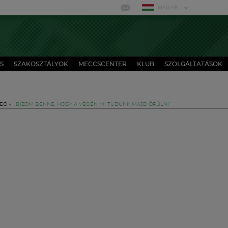
MAGYAR
S
SZAKOSZTÁLYOK
MECCSCENTER
KLUB
SZOLGÁLTATÁSOK
DEÓ
»
„BÍZOM BENNE, HOGY A VÉGÉN MI TUDUNK MAJD ÖRÜLNI”