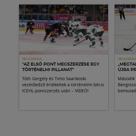
JÉGKORONG
JÉGKORON
"AZ ELSŐ PONT MEGSZERZÉSE EGY
„MEGTA
TÖRTÉNELMI PILLANAT"
ÚJRA P
Tóth Gergely és Timo Saarikoski
Második 
vezetőedző értékeltek a történelmi bécsi
Bengtsson
ICEHL-pontszerzés után – VIDEÓ!
bemutatk