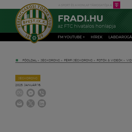
FRADI.HU
az FTC hivatalos honlapja
FM YOUTUBE +
HÍREK
LABDARÚGÁ
FŐOLDAL
»
JÉGKORONG
»
FÉRFI JÉGKORONG
»
FOTÓK & VIDEÓK
»
VI
JÉGKORONG
2025. JANUÁR 16.