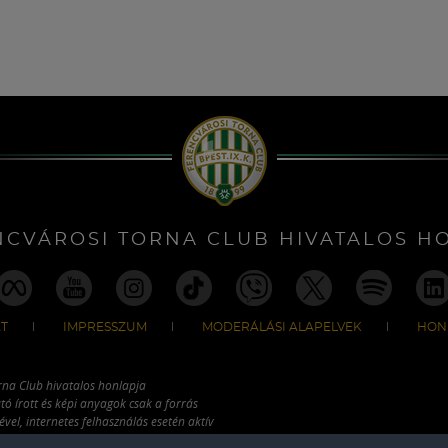
NCVÁROSI TORNA CLUB HIVATALOS H
T
IMPRESSZUM
MODERÁLÁSI ALAPELVEK
HON
rna Club hivatalos honlapja
tó írott és képi anyagok csak a forrás
vel, internetes felhasználás esetén aktív
ználhatóak fel.