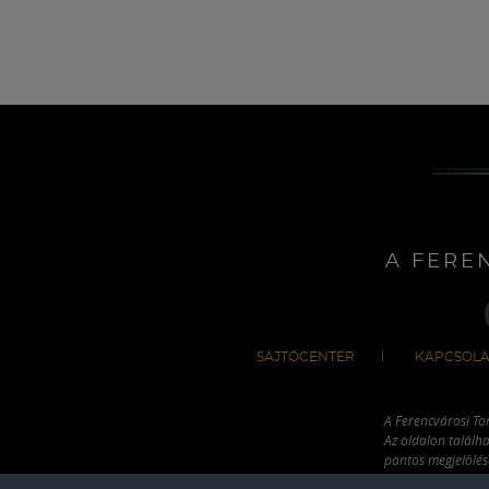
A FERE
SAJTÓCENTER
KAPCSOLA
A Ferencvárosi To
Az oldalon találha
pontos megjelölésé
hivatkozással has