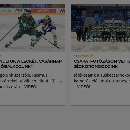
G
JÉGKORONG
NULTUK A LECKÉT, VASÁRNAP
CSAPATFOTÓZÁSON VETTE
RÓBÁLKOZUNK”
JÉGKORONGOZÓINK
gólunk szerzője, Rasmus
Játékosaink a Tüskecsarnokba
 értékelt a Villach elleni ICEHL-
kamerák elé, ahol otthonos
ozás után – VIDEÓ!
– VIDEÓ!