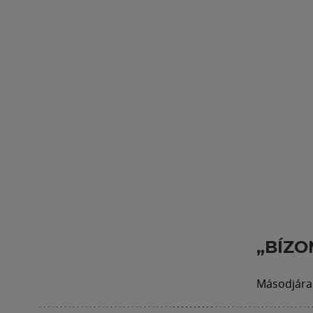
„BÍZO
Másodjára 