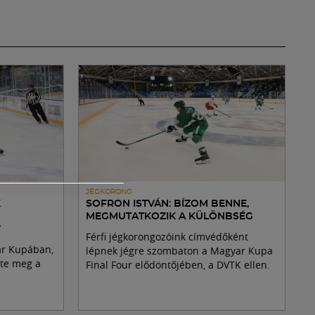
JÉGKORONG
K
SOFRON ISTVÁN: BÍZOM BENNE,
MEGMUTATKOZIK A KÜLÖNBSÉG
”
Férfi jégkorongozóink címvédőként
ar Kupában,
lépnek jégre szombaton a Magyar Kupa
rte meg a
Final Four elődöntőjében, a DVTK ellen.