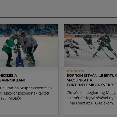
G
JÉGKORONG
-EDZÉS A
SOFRON ISTVÁN: „BEÍRTU
SARNOKBAN!
MAGUNKAT A
TÖRTÉNELEMKÖNYVEKBE
t a Fradiba Szuper Levente, aki
Címvédés a jégkorong Magy
tt jégkorongozóinknak tartott
a Fehérvár legyőzésével nye
ést - VIDEÓ!
Final Fourt az FTC-Telekom.