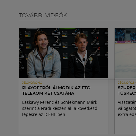
TOVÁBBI VIDEÓK
JÉGKORONG
JÉGKORON
PLAYOFFRÓL ÁLMODIK AZ FTC-
SZUPER
TELEKOM KÉT CSATÁRA
TÜSKEC
Laskawy Ferenc és Schlekmann Márk
Visszatér
szerint a Fradi készen áll a következő
válogato
lépésre az ICEHL-ben.
extra edz