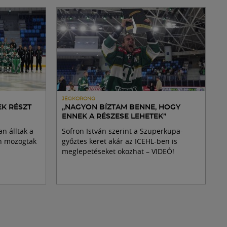
JÉGKORONG
K RÉSZT
„NAGYON BÍZTAM BENNE, HOGY
ENNEK A RÉSZESE LEHETEK”
n álltak a
Sofron István szerint a Szuperkupa-
an mozogtak
győztes keret akár az ICEHL-ben is
meglepetéseket okozhat – VIDEÓ!