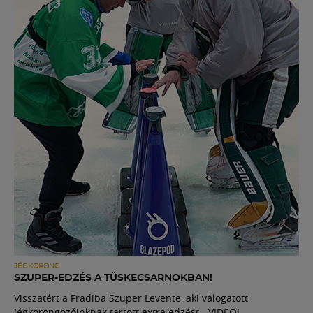
JÉGKORONG
SZUPER-EDZÉS A TÜSKECSARNOKBAN!
Visszatért a Fradiba Szuper Levente, aki válogatott
jégkorongozóinknak tartott extra edzést - VIDEÓ!