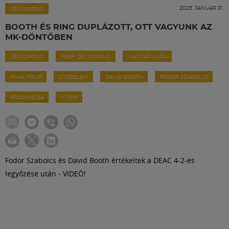
Labdarúgás
2025. JANUÁR 31.
JÉGKORONG
BOOTH ÉS RING DUPLÁZOTT, OTT VAGYUNK AZ
Szakosztályok
MK-DÖNTŐBEN
JÉGKORONG
FÉRFI JÉGKORONG
MAGYAR KUPA
Meccscenter
FINAL FOUR
GYŐZELEM
DAVID BOOTH
FODOR SZABOLCS
Klub
FRADIMEDIA
VIDEÓ
Szolgáltatások
Fodor Szabolcs és David Booth értékeltek a DEAC 4-2-es
Shop
legyőzése után - VIDEÓ!
Közösség