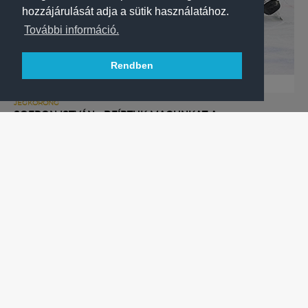
hozzájárulását adja a sütik használatához.
További információ.
Rendben
JÉGKORONG
SOFRON ISTVÁN: „BEÍRTUK MAGUNKAT A
TÖRTÉNELEMKÖNYVEKBE”
Címvédés a jégkorong Magyar Kupában, a Fehérvár
legyőzésével nyerte meg a Final Fourt az FTC-Telekom.