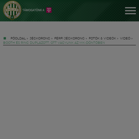
FŐOLDAL
»
JÉGKORONG
»
FÉRFI JÉGKORONG
»
FOTÓK & VIDEÓK
»
VIDEÓ
»
BOOTH ÉS RING DUPLÁZOTT, OTT VAGYUNK AZ MK-DÖNTŐBEN
Jegyek
FM YouTube +
Hírek