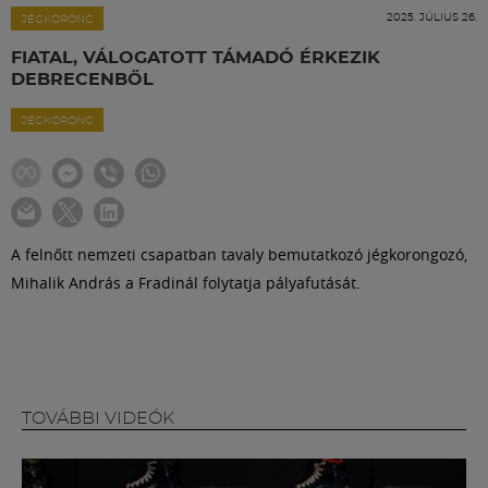
Labdarúgás
2025. JÚLIUS 26.
JÉGKORONG
FIATAL, VÁLOGATOTT TÁMADÓ ÉRKEZIK
Szakosztályok
DEBRECENBŐL
JÉGKORONG
Meccscenter
Klub
A felnőtt nemzeti csapatban tavaly bemutatkozó jégkorongozó,
Szolgáltatások
Mihalik András a Fradinál folytatja pályafutását.
Shop
Közösség
TOVÁBBI VIDEÓK