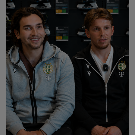
Múzeum
English