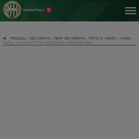
FŐOLDAL
»
JÉGKORONG
»
FÉRFI JÉGKORONG
»
FOTÓK & VIDEÓK
»
VIDEÓ
»
FIATAL, VÁLOGATOTT TÁMADÓ ÉRKEZIK DEBRECENBŐL
Jegyek
FM YouTube +
Hírek