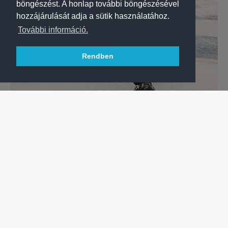
böngészést. A honlap további böngészésével
hozzájárulását adja a sütik használatához.
További információ.
Rendben
JÉGKORONG
SOFRON ISTVÁN: BÍZOM BENNE, MEGMUTATKOZIK A
KÜLÖNBSÉG
Férfi jégkorongozóink címvédőként lépnek jégre szombaton a
Magyar Kupa Final Four elődöntőjében, a DVTK ellen.